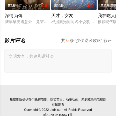
3.0
3.0
第8集
第20集
第23集已完
深情为饵
天才，女友
我在吃人
陆早早突遭意外，竟穿越成民国少夫人苏沐晚，醒来，却是丈夫枪
根据素光同同名小说改编。江逾白长大
被裁现代
影片评论
共
0
条 “少侠逆袭攻略” 影评
星空影院
提供热门免费电影、综艺节目、动漫动画、未删减高清电视剧
在线观看
Copyright © 2022 qjgjx.com All Rights Reserved
皖ICP备06105671号