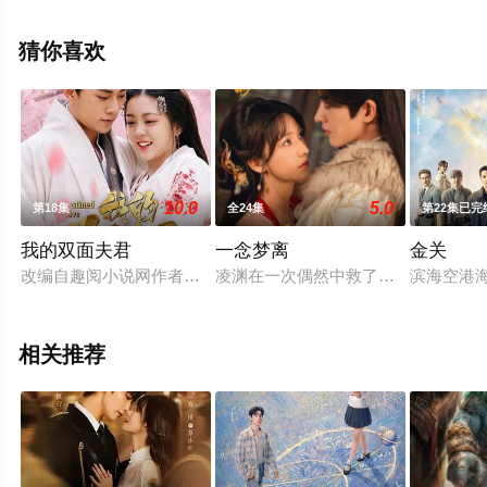
集），手机免费观看高清无删减完整版电视剧全集就上星
空电影网，更多相关信息可移步至豆瓣电视剧、电视猫或
猜你喜欢
剧情网等平台了解。
10.0
5.0
第18集
全24集
第22集已完
我的双面夫君
一念梦离
金关
改编自趣阅小说网作者鬼月幽灵《我和前夫他哥HE了》。沐玖
凌渊在一次偶然中救了罗一，但罗一
滨海空港
相关推荐