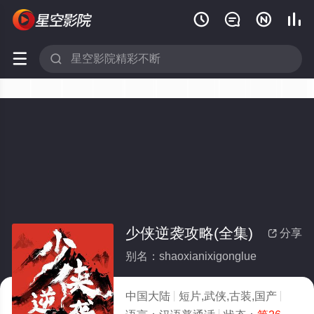






少侠逆袭攻略(全集)
分享

别名：shaoxianixigonglue
中国大陆
短片,武侠,古装,国产
2026