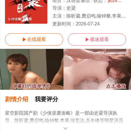
语言：
汉语普通话
状态：
第26集已完结
导演：
史梁
主演：
陈昕葳,费启鸣,喻钟黎,李果,张竞达,岳冬峰
1-26全集/大结局
更新时间：
2026-07-24
在线观看
极速观看


剧情介绍
我要评分
星空影院国产剧《少侠逆袭攻略》是一部由史梁导演执
导，陈昕葳,费启鸣,喻钟黎,李果,张竞达,岳冬峰等明星演员
精彩演绎的中国大陆电视剧，大结局剧情已揭晓（1-26全
