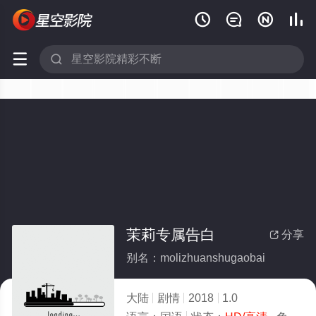






茉莉专属告白
分享

别名：molizhuanshugaobai
大陆
剧情
2018
1.0