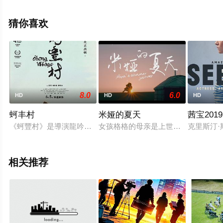
息可移步至豆瓣电影、电视猫或剧情网等平台了解。
猜你喜欢
8.0
6.0
HD
HD
HD
蚵丰村
米娅的夏天
茜宝2019
《蚵豐村》是導演龍吟的首部長片作品，講述濱海漁村的故事，全
女孩格格的母亲是上世纪60年代被送
克里斯汀·
相关推荐