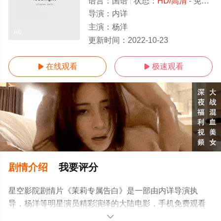
语言：
国语
状态：
HD/高清
- 免费在线观看
导演：
内详
主演：
杨洋
HD
更新时间：
2022-10-23
在线观看
极速观看


剧情介绍
我要评分
星空影院剧情片《茉莉专属告白》是一部由内详导演执
导，杨洋等明星演员精彩演绎的大陆电影，手机免费观看
高清无删减完整版电影大全就上星空电影网，更多相关信
