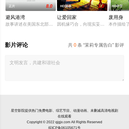
8.0
3.0
正片
HD国语
HD中字
避风港湾
让爱回家
废用身
故事讲述在美国东北部一个小镇的农场，一个怀抱音乐理想的男
因机缘巧合，向现实妥协的导演朱达仁
本作描绘
影片评论
共
0
条 “茉莉专属告白” 影评
星空影院
提供热门免费电影、综艺节目、动漫动画、未删减高清电视剧
在线观看
Copyright © 2022 qjgjx.com All Rights Reserved
皖ICP备06105671号