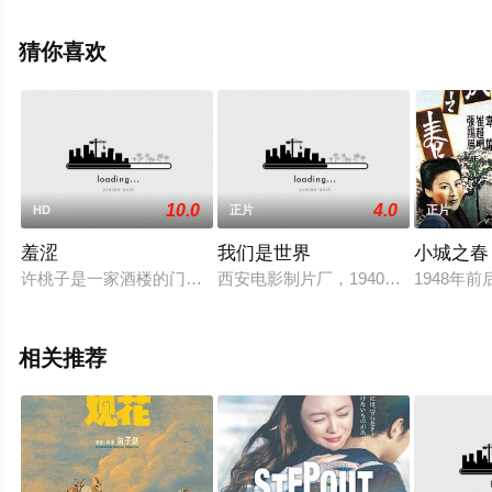
大全就上星空电影网，更多相关信息可移步至豆瓣电影、
电视猫或剧情网等平台了解。
猜你喜欢
10.0
4.0
HD
正片
正片
羞涩
我们是世界
小城之春
许桃子是一家酒楼的门迎，每天站在门口将客人迎进来送出去。一
西安电影制片厂，1940年，我国西
1948
相关推荐