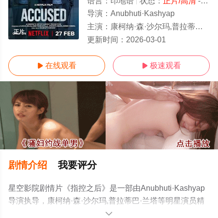
语言：
印地语
状态：
正片/高清
- 免费在线观看
导演：
Anubhuti·Kashyap
主演：
康柯纳·森·沙尔玛,普拉蒂巴·兰塔
正片
更新时间：
2026-03-01
在线观看
极速观看


剧情介绍
我要评分
星空影院剧情片《指控之后》是一部由Anubhuti·Kashyap
导演执导，康柯纳·森·沙尔玛,普拉蒂巴·兰塔等明星演员精
彩演绎的印度电影，手机免费观看高清无删减完整版电影
