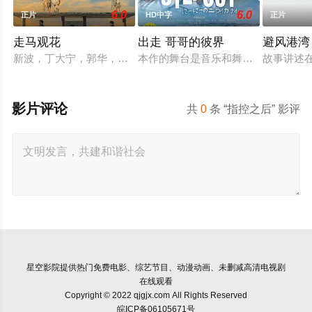
6.0
6.0
正片
HD中字
正片
走马观花
出走 哥哥的彼界
避风港湾
新波，丁大宁，郭华，程一木他们毕业于同一所大学。他们和很
本作的舞台是音乐和舞蹈融入生活的
故事讲述
影片评论
共
0
条 “指控之后” 影评
星空影院
提供热门免费电影、综艺节目、动漫动画、未删减高清电视剧
在线观看
Copyright © 2022 qjgjx.com All Rights Reserved
皖ICP备06105671号