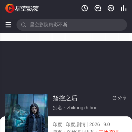






指控之后
分享

别名：zhikongzhihou
印度
印度,剧情
2026
9.0