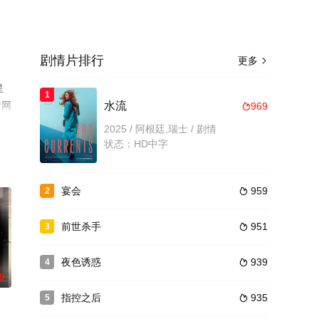
剧情片排行
更多

星
1
情网
水流
969

2025 / 阿根廷,瑞士 / 剧情
状态：HD中字
宴会
959
2

前世杀手
951
3

夜色诱惑
939
4

0
指控之后
935
5
