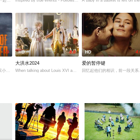
生了一起世界知名电商网站的快递箱爆炸事件。很快，这起事件演变成了让整个日
发生一起连环杀人案。赌徒孙兴旺被杀，接连东湖市场副主任朱志红及其义弟周亮
Inspired by true events - Follows the story of two corrupt policemen
A baby in a basket is left on th
7.0
HD
8.0
HD
4.
大洪水2024
爱的暂停键
来第一次约会的寡妇和单亲妈妈，她来到约会地点的一家高级餐厅之后，就因为她
滨小镇举办一场“冲浪”活动，纪念他们三十年前被谋杀的父亲。但有些公路旅行
When talking about Louis XVI and his wife Marie Antoinette, what i
回忆起他们的相识，前一段关系