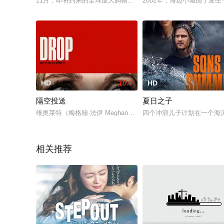
11月，即将到来的全球最大购物活动之一“黑色星期五”前夜发
2002年，海边小城德宁
HD
10.0
HD
隔空投送
夏日之子
维奥莱特（梅格翰·法伊 Meghann Fahy 饰）是一名多年
四个冲浪儿子计划在一个海
相关推荐