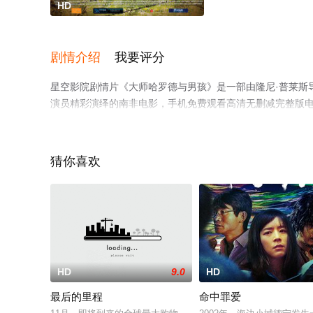
HD
剧情介绍
我要评分
星空影院剧情片《大师哈罗德与男孩》是一部由隆尼·普莱斯导演执导，弗莱迪
演员精彩演绎的南非电影，手机免费观看高清无删减完整版
等平台了解。
猜你喜欢
HD
9.0
HD
最后的里程
命中罪爱