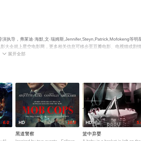
·海默,文·瑞姆斯,Jennifer,Steyn,Patrick,Mofokeng等明
电影大全就上星空电影网，更多相关信息可移步至豆瓣电影、电视猫或剧
展开全部

6.0
HD
10.0
HD
5.
黑道警察
篮中弃婴