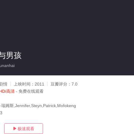
与男孩
unanhai
剧情
上映时间：
2011
豆瓣评分：
7.0
HD/高清
- 免费在线观看
斯,Jennifer,Steyn,Patrick,Mofokeng
23
极速观看
