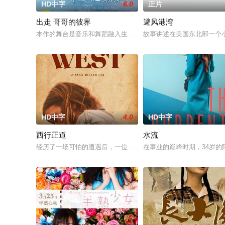
HD中字
6.0
正片
出走 哥哥的彼界
避风港湾
本作的舞台是音乐和舞蹈融入生活的冲绳。与母亲朱音、妹妹舞
故事讲述在美国东北部一个
HD中字
4.0
HD中字
西行正道
水流
经历了一场可怕的遭遇后，一位小镇女子向疏远的哥哥借了钱，
在事业的巅峰时期，34岁