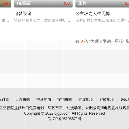
5.0
HD国语
9.0
正片
5.
追梦险途
公主坡之人生无憾
熟虑，只有最单纯的坚定，然而，在这个充满意外的年纪，未来似乎变得很具体
》由中共四川省第十一届党代表、第十二届中华慈善奖最具爱心慈善楷模张彦杰
曾经的商界天才，被迫跌落神坛。被那微不足道的成就麻醉过后他该
偏僻山村公主坡四面环山交通不
共
0
条 “大师哈罗德与男孩” 
S订阅
百度蜘蛛
神马爬虫
搜狗蜘蛛
奇虎地图
谷歌地图
必应
星空影院
提供热门免费电影、综艺节目、动漫动画、未删减高清电视剧在线观
Copyright © 2022 qjgjx.com All Rights Reserved
皖ICP备06105671号