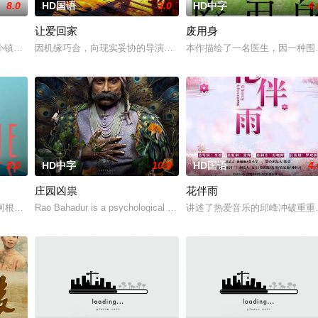
8.0
HD国语
3.0
HD中字
4.
让爱回家
废用身
一起生活的照屋踊，憧憬舞蹈学校的丽莎，开始了舞蹈生涯。朱音为了支撑家数
小镇的农场，一个怀抱音乐理想的男孩，在追求爱情与理想的道路上历经的艰辛
因机缘巧合，向现实妥协的导演朱达仁萌生拍一部《河南人在北京》电
本作描绘了一名医生，因一种围
2.0
HD中字
10.0
HD国语
4.
庄园凶祟
花伴雨
独自一人踏上穿越西德克萨斯州的旅程，寻求紧急医疗救助。一路上，她既遭遇
的阿根廷造型师丽娜在瑞士的一场颁奖典礼后，被一种突如其来的冲动驱使。回
Rao Bahadur is a psychological drama set against the backdrop of a 
讲述了热爱音乐的邱峰冲破重重