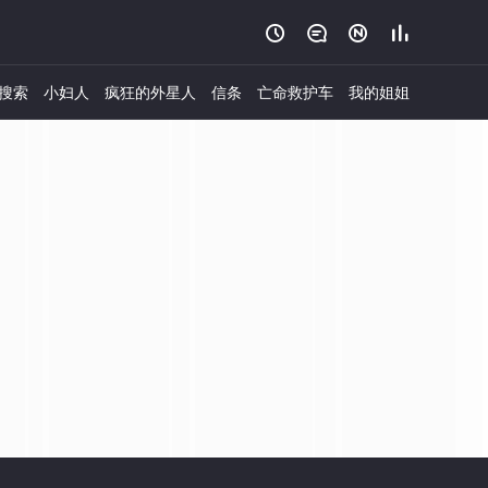




搜索
小妇人
疯狂的外星人
信条
亡命救护车
我的姐姐