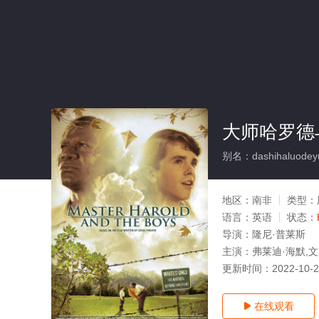
大师哈罗德
别名：dashihaluodey
地区：
南非
类型：
语言：
英语
状态：
导演：
隆尼·普莱斯
主演：
弗莱迪·海默,文·瑞姆
更新时间：
2022-10-
在线观看
