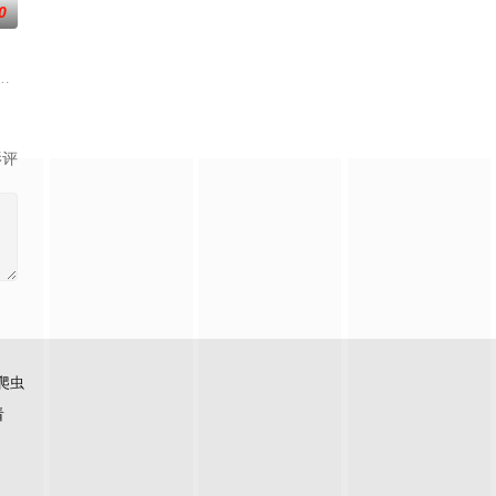
0
，又有着无
老师的故事改编，通过创建爱心助学机构、罹患
如何面对现实，能改变他的命运的是谁？什么才是生命价值的真谛？面对客户苦
便，多为留守老人妇女儿童。退休市文化局干部张乐进心系故土，毅然回村助
影评
爬虫
看