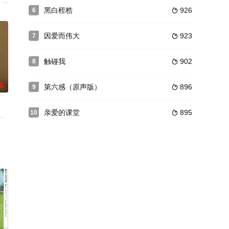
本陷入
被杀，三起凶杀案的作案手法相同。种种嫌疑
e steps of an isolated monastery on
黑白桎梏
926
6

因爱而伟大
923
7

触碰我
902
8

0
第六感（原声版）
896
9

亲爱的课堂
895
10

却是令人垂涎欲滴。
mm
结束，新的相遇开始。玛利亚在聚会里遇见心仪对象迅速坠入情网，却在结婚