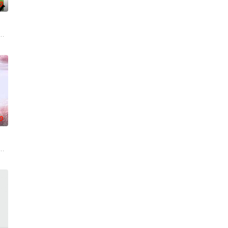
0
在酒吧工作
。男主人公曾被迫接受性向矫正治疗，在另一个
影的念头，在说服主编姚松、老乡韩战、二房东杨小强加入后，一路曲折式“开
绕“废用身”——因瘫痪等原因已无恢复可能的四肢——的治疗方法，而一步步
0
了善意，也
到布宜诺斯艾利斯后，她什么也没说，但她内心
f
阻力，克服种种困难，组建乐队追求自己的音乐梦想，并走出了困住他的亲情