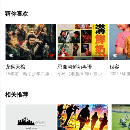
布莱特·卡伦,道格拉斯·霍奇斯,格伦·弗莱舍尔,比尔·坎普,乔
什·帕斯,但丁·佩雷拉-奥尔森,玛丽·凯特·马拉特,迈克尔·本茨,
猜你喜欢
莎珑·华盛顿,桑德拉·詹姆斯,托尼·赫德,等明星演员精彩演绎
的美国 / 加拿大电影，大结局剧情已揭晓（1-1全集），手
机免费观看高清无删减完整版电影大全就上星空电影网，
更多相关信息可移步至豆瓣电影、电视猫或剧情网等平台
了解。
7.0
2.0
HD
HD
HD
龙狱天棺
忌廉沟鲜奶粤语
租客
15年前，断手少年白添被猎户白家收养，和姐姐白羽一同长大。
小玲（李燕燕 饰）自小父母离异，
2024 / 印
相关推荐