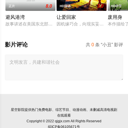
8.0
3.0
正片
HD国语
HD中字
避风港湾
让爱回家
废用身
故事讲述在美国东北部一个小镇的农场，一个怀抱音乐理想的男
因机缘巧合，向现实妥协的导演朱达仁
本作描绘
影片评论
共
0
条 “小丑” 影评
星空影院
提供热门免费电影、综艺节目、动漫动画、未删减高清电视剧
在线观看
Copyright © 2022 qjgjx.com All Rights Reserved
皖ICP备06105671号