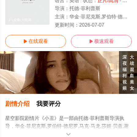
语言：
英语
状态：
正片/高清
- 免费在线观看
导演：
托德·菲利普斯
主演：
华金·菲尼克斯,罗伯特·德尼罗,马克·马龙,莎姬·贝兹,谢伊·惠格姆,弗兰西丝·康罗伊,布莱恩·考伦,布莱恩·
1-1全集/大结局
更新时间：
2026-07-07
在线观看
极速观看


剧情介绍
我要评分
星空影院剧情片《小丑》是一部由托德·菲利普斯导演执
导，华金·菲尼克斯,罗伯特·德尼罗,马克·马龙,莎姬·贝兹,谢
伊·惠格姆,弗兰西丝·康罗伊,布莱恩·考伦,布莱恩·泰里·亨利,
