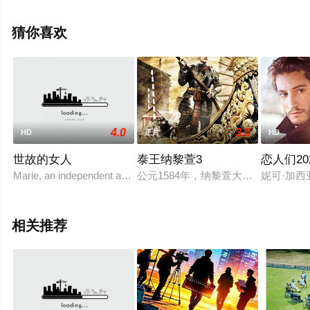
利,布莱特·卡伦,道格拉斯·霍奇斯,格伦·弗莱舍尔,比尔·坎普,
乔什·帕斯,但丁·佩雷拉-奥尔森,玛丽·凯特·马拉特,迈克尔·本
猜你喜欢
茨,莎珑·华盛顿,桑德拉·詹姆斯,托尼·赫德,等明星演员精彩
演绎的美国 / 加拿大电影，大结局剧情已揭晓（1-1全
集），手机免费观看高清无删减完整版电影大全就上星空
电影网，更多相关信息可移步至豆瓣电影、电视猫或剧情
网等平台了解。
4.0
3.0
HD
正片
HD
世故的女人
泰王纳黎萱3
恋人们20
Marie, an independent and militant sex worker who has never nee
公元1584年，纳黎萱大帝宣布独立
妮可·加西亚
相关推荐