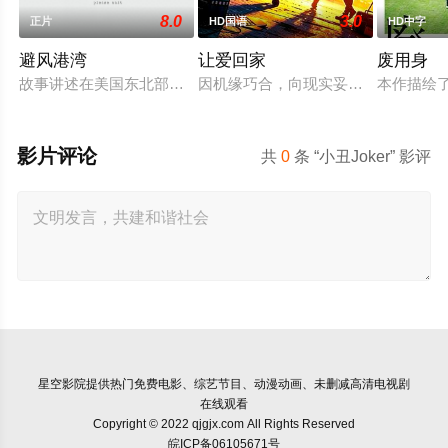
8.0
3.0
正片
HD国语
HD中字
避风港湾
让爱回家
废用身
故事讲述在美国东北部一个小镇的农场，一个怀抱音乐理想的男
因机缘巧合，向现实妥协的导演朱达仁
本作描绘
影片评论
共
0
条 “小丑Joker” 影评
星空影院
提供热门免费电影、综艺节目、动漫动画、未删减高清电视剧
在线观看
Copyright © 2022 qjgjx.com All Rights Reserved
皖ICP备06105671号