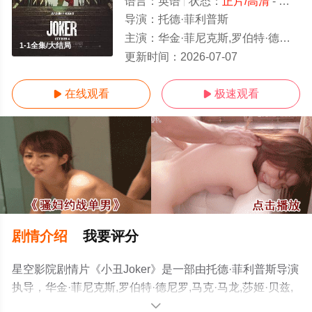
语言：
英语
状态：
正片/高清
- 免费在线观看
导演：
托德·菲利普斯
主演：
华金·菲尼克斯,罗伯特·德尼罗,马克·马龙,莎姬·贝兹,谢伊·惠格姆,弗兰西丝·康罗伊,布莱恩·考伦,布莱恩·
1-1全集/大结局
更新时间：
2026-07-07
在线观看
极速观看


剧情介绍
我要评分
星空影院剧情片《小丑Joker》是一部由托德·菲利普斯导演
执导，华金·菲尼克斯,罗伯特·德尼罗,马克·马龙,莎姬·贝兹,
谢伊·惠格姆,弗兰西丝·康罗伊,布莱恩·考伦,布莱恩·泰里·亨
