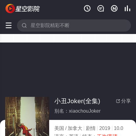






小丑Joker(全集)
分享

别名：xiaochouJoker
美国 / 加拿大
剧情
2019
10.0