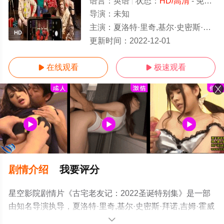
语言：
英语
状态：
HD/高清
- 免费在线观看
导演：
未知
主演：
夏洛特·里奇,基尔·史密斯·拜诺,吉姆·霍威克,马修·贝恩顿,洛利·阿德福普,西蒙·法纳比,玛莎·豪-道格拉斯
HD
更新时间：
2022-12-01
在线观看
极速观看


剧情介绍
我要评分
星空影院剧情片《古宅老友记：2022圣诞特别集》是一部
由知名导演执导，夏洛特·里奇,基尔·史密斯·拜诺,吉姆·霍威
克,马修·贝恩顿,洛利·阿德福普,西蒙·法纳比,玛莎·豪-道格拉
