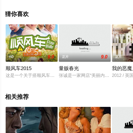
斯,劳伦斯·里卡德,本·威尔邦德,卡蒂·威克斯等明星演员精彩
演绎的英国电影，手机免费观看高清无删减完整版电影大
猜你喜欢
全就上星空电影网，更多相关信息可移步至豆瓣电影、电
视猫或剧情网等平台了解。
9.0
9.0
HD
正片
正片
顺风车2015
量贩春光
我的恶魔
这是一个关于搭顺风车的故事。光头欧阳风（王永 饰）是一家
张诚是一家网店“美丽内衣”的老板，
2012 /
相关推荐