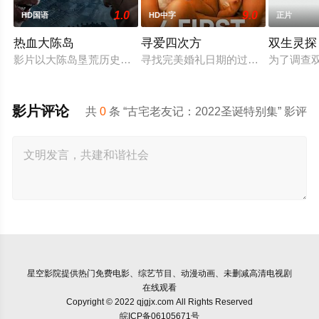
1.0
9.0
HD国语
HD中字
正片
热血大陈岛
寻爱四次方
双生灵探
影片以大陈岛垦荒历史为创作底色，在尊重历史真实性的前提下
寻找完美婚礼日期的过程，扎拉经历
为了调查
影片评论
共
0
条 “古宅老友记：2022圣诞特别集” 影评
星空影院
提供热门免费电影、综艺节目、动漫动画、未删减高清电视剧
在线观看
Copyright © 2022 qjgjx.com All Rights Reserved
皖ICP备06105671号