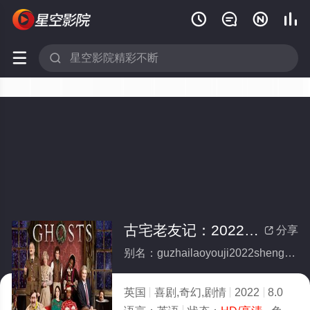






古宅老友记：2022圣诞特别集
分享

别名：guzhailaoyouji2022shengdantebieji
英国
喜剧,奇幻,剧情
2022
8.0