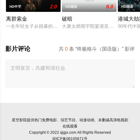
2.0
6.0
HD中字
HD国语
HD国语
离群索金
破暗
港城大劫
一名年轻女子从残暴的亡命团伙手中劫走了一批黄金，一路逃到
大康太师闻宇阳宴请皇上义子神策府
90年代
影片评论
共
0
条 “终极格斗（国语版）” 影评
星空影院
提供热门免费电影、综艺节目、动漫动画、未删减高清电视剧
在线观看
Copyright © 2022 qjgjx.com All Rights Reserved
皖ICP备06105671号