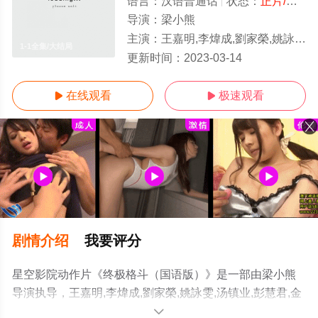
语言：
汉语普通话
状态：
正片/高清
导演：
梁小熊
主演：
王嘉明,李煒成,劉家榮,姚詠雯,汤镇业,彭慧君,金来群,梁小熊
1-1全集/大结局
更新时间：
2023-03-14
在线观看
极速观看


剧情介绍
我要评分
星空影院动作片《终极格斗（国语版）》是一部由梁小熊
导演执导，王嘉明,李煒成,劉家榮,姚詠雯,汤镇业,彭慧君,金
来群,梁小熊等明星演员精彩演绎的中国香港电影，大结局
