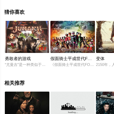
剧情已揭晓（1-1全集），手机免费观看高清无删减完整版
电影大全就上星空电影网，更多相关信息可移步至豆瓣电
猜你喜欢
影、电视猫或剧情网等平台了解。
10.0
7.0
HD
HD
HD
勇敢者的游戏
假面骑士平成世代FOREVER
变体
“尤曼吉”是一种类似于大富翁的棋类游戏，然而，和大富翁不同
《假面骑士平成世代FOREVER》
2150
相关推荐