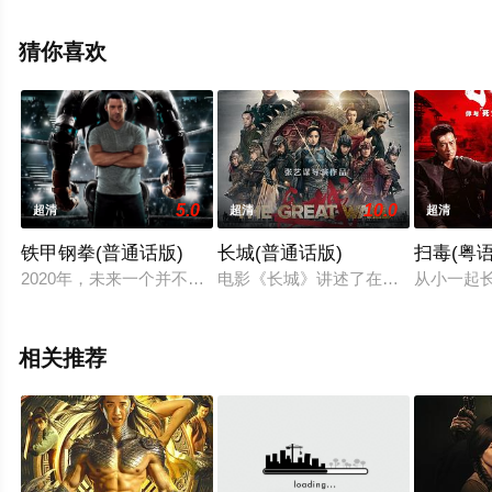
影网，更多相关信息可移步至豆瓣电影、电视猫或剧情网
等平台了解。
猜你喜欢
5.0
10.0
超清
超清
超清
铁甲钢拳(普通话版)
长城(普通话版)
扫毒(粤语
2020年，未来一个并不遥远的年份，整个世界已经发生了许多
电影《长城》讲述了在古代，一支中国
从小一起
相关推荐