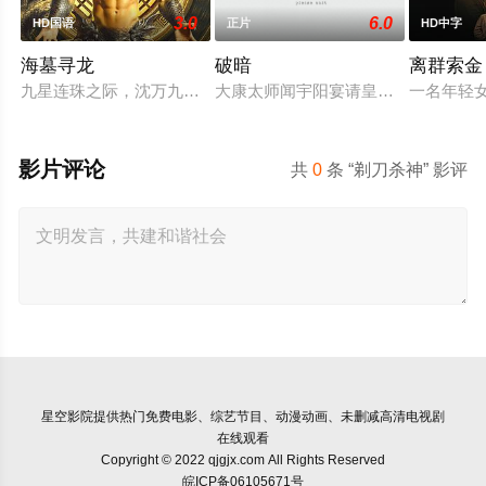
3.0
6.0
HD国语
正片
HD中字
海墓寻龙
破暗
离群索金
九星连珠之际，沈万九海墓随岛浮现，引发各方势力觊觎。江湖
大康太师闻宇阳宴请皇上义子神策府
一名年轻
影片评论
共
0
条 “剃刀杀神” 影评
星空影院
提供热门免费电影、综艺节目、动漫动画、未删减高清电视剧
在线观看
Copyright © 2022 qjgjx.com All Rights Reserved
皖ICP备06105671号