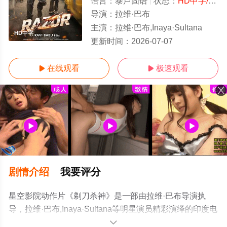
语言：
泰卢固语
状态：
HD中字/高清
导演：
拉维·巴布
主演：
拉维·巴布,Inaya·Sultana
HD中字
更新时间：
2026-07-07
在线观看
极速观看


剧情介绍
我要评分
星空影院动作片《剃刀杀神》是一部由拉维·巴布导演执
导，拉维·巴布,Inaya·Sultana等明星演员精彩演绎的印度电
影，手机免费观看高清无删减完整版电影大全就上星空电
