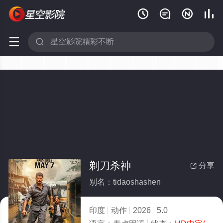






剃刀杀神
分享

别名：tidaoshashen
印度
动作
2026
5.0