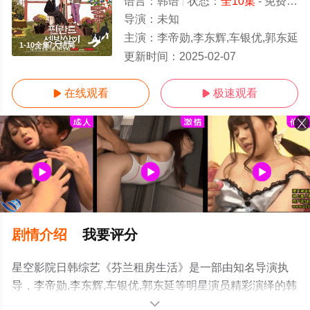
语言：
韩语
状态：
全10集
- 免费在线观看
导演：
未知
主演：
李帝勋,李东辉,车银优,郭东延
1-10全集/大结局
更新时间：
2025-02-07
在线观看
极速观看


剧情介绍
我要评分
星空影院日韩综艺《芬兰租房生活》是一部由知名导演执
导，李帝勋,李东辉,车银优,郭东延等明星演员精彩演绎的韩
国综艺，大结局剧情已揭晓（1-10全集），手机免费观看
