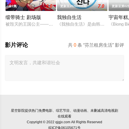
6.0
7.0
全1集
更新至20260808期
更新至第02
缎带骑士 剧场版
我独自生活
宇宙年糕
被毁灭的王国公主——萨菲娅。灾厄“内尔伽勒”夺走了她故乡希
《我独自生活》是由韩国MBC电视台
《Biong
影片评论
共
0
条 “芬兰租房生活” 影评
星空影院
提供热门免费电影、综艺节目、动漫动画、未删减高清电视剧
在线观看
Copyright © 2022 qjgjx.com All Rights Reserved
皖ICP备06105671号