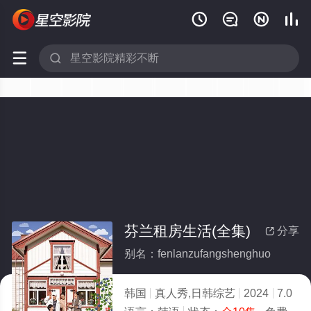






芬兰租房生活(全集)
分享

别名：fenlanzufangshenghuo
韩国
真人秀,日韩综艺
2024
7.0