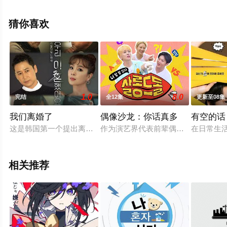
高清无删减完整版综艺节目就上星空电影网，更多相关信
息可移步至豆瓣综艺、电视猫或剧情网等平台了解。
猜你喜欢
1.0
8.0
完结
全12集
更新至08集
我们离婚了
偶像沙龙：你话真多
有空的话
这是韩国第一个提出离婚后建立新关系的可能性的离婚真人秀。
作为演艺界代表前辈偶像的两人将与K
在日常生
相关推荐