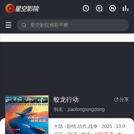






蛟龙行动
分享

别名：jiaolongxingdong
大陆
剧情,动作,战争
2025
10.0