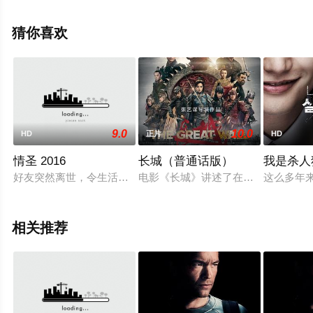
王子宸,郭洺宇,杜晓帆等明星演员精彩演绎的大陆电影，手
机免费观看高清无删减完整版电影大全就上星空电影网，
猜你喜欢
更多相关信息可移步至豆瓣电影、电视猫或剧情网等平台
了解。
9.0
10.0
HD
正片
HD
情圣 2016
长城（普通话版）
我是杀人犯
好友突然离世，令生活安稳的肖瀚（肖央饰演）开始唏嘘人生苦短。
电影《长城》讲述了在古代，一支中国
这么多年
相关推荐