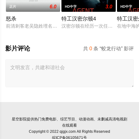
6.0
3.0
正片
HD中字
HD中字
怒杀
特工汉密尔顿4
特工汉密
前清刺客老吴隐姓埋名于药铺，却为守护单亲母女小茜和依依，
汉密尔顿在经历一次任务的严重后果
在地中海
影片评论
共
0
条 “蛟龙行动” 影评
星空影院
提供热门免费电影、综艺节目、动漫动画、未删减高清电视剧
在线观看
Copyright © 2022 qjgjx.com All Rights Reserved
皖ICP备06105671号