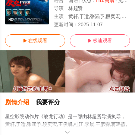
语言：
国语
状态：
HD/高清
- 免费在线观看
导演：
林超贤
主演：
黄轩,于适,张涵予,段奕宏,王俊凯,杜江,李晨,王彦霖,蒋璐霞,韩东君,李九霄,高戈,孙毅,于震,袁文康,叶禾
HD
更新时间：
2025-11-07
在线观看
极速观看


剧情介绍
我要评分
星空影院动作片《蛟龙行动》是一部由林超贤导演执导，
黄轩,于适,张涵予,段奕宏,王俊凯,杜江,李晨,王彦霖,蒋璐霞,
韩东君,李九霄,高戈,孙毅,于震,袁文康,叶禾,翟宇佳,李璟羿,
