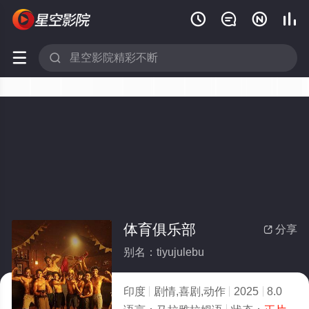






体育俱乐部
分享

别名：tiyujulebu
印度
剧情,喜剧,动作
2025
8.0