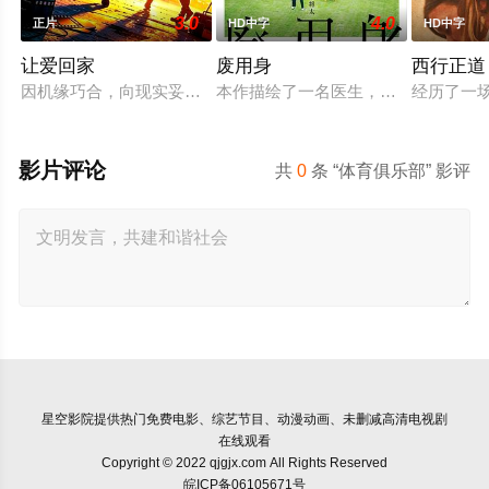
3.0
4.0
正片
HD中字
HD中字
让爱回家
废用身
西行正道
因机缘巧合，向现实妥协的导演朱达仁萌生拍一部《河南人在北京
本作描绘了一名医生，因一种围绕“废
经历了一
影片评论
共
0
条 “体育俱乐部” 影评
星空影院
提供热门免费电影、综艺节目、动漫动画、未删减高清电视剧
在线观看
Copyright © 2022 qjgjx.com All Rights Reserved
皖ICP备06105671号