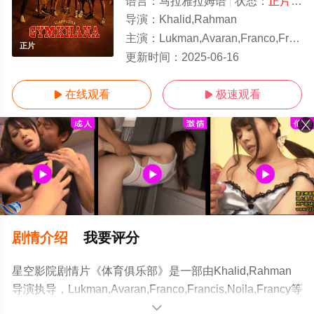
语言：
马拉雅拉姆语
状态：
正片/高清
导演：
Khalid,Rahman
主演：
Lukman,Avaran,Franco,Francis,Noila,Francy
正片
更新时间：
2025-06-16
在线观看
极速观看


剧情介绍
我要评分
星空影院剧情片《体育俱乐部》是一部由Khalid,Rahman
导演执导，Lukman,Avaran,Franco,Francis,Noila,Francy等
明星演员精彩演绎的印度电影，手机免费观看高清无删减
