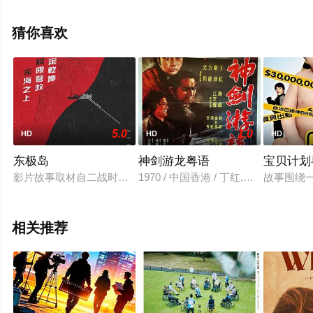
完整版电影大全就上星空电影网，更多相关信息可移步至
豆瓣电影、电视猫或剧情网等平台了解。
猜你喜欢
5.0
1.0
HD
HD
HD
东极岛
神剑游龙粤语
宝贝计划
影片故事取材自二战时期一段真实的历史：1942年，一艘满载1
1970 / 中国香港 / 丁红,秦沛,方龙
故事围绕
相关推荐