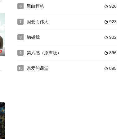
父亲是谁，
有一座清城，日本组织了一场“桌网球比赛
）在自己25岁生日这天，与医生卡文（阿南达·爱华灵咸 饰）一见钟情，就在
》改编，讲述了荷兰著名作家范德海伊顿的独生子托尼欧，在圣灵降临节的周
黑白桎梏
926
6

因爱而伟大
923
7

触碰我
902
8

0
第六感（原声版）
896
9

亲爱的课堂
895
10

为了钱再次
本互相不认识的红军战士奉命将一个国民党军
 h
国回到家乡，凭借创新精神和不懈努力，将曾经“脏乱差”问题突出的家乡成功