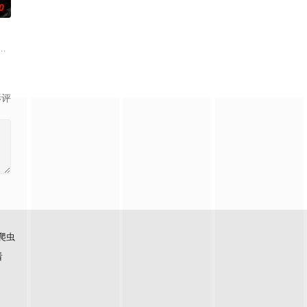
0
力带领干群
历了一些事情，使得他们对生活有了新的感悟，
杨晨，和她的小伙伴徒步尼泊尔珠峰南坡，追梦路上遭遇喜马拉雅空难，杨晨的
部关于叛逆女孩林西西与颓废的犯罪悬疑小说家方云生前往石牛寨所发生的故
影评
爬虫
看