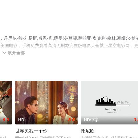
尼尔·戴-刘易斯,肖恩·宾,萨曼莎·莫顿,萨菲亚·奥克利-格林,塞缪尔·博
演绎的美国电影，手机免费观看高清无删减完整版电影大全就上星空电影网，
展开全部

9.0
HD
8.0
HD中字
3.
世界欠我一个你
托尼欧