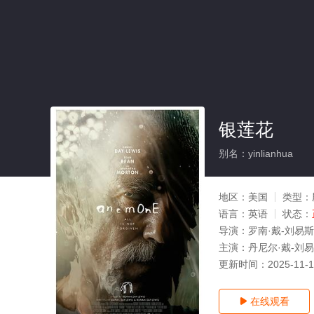
银莲花
别名：yinlianhua
地区：
美国
类型：
语言：
英语
状态：
导演：
罗南·戴-刘易斯
主演：
丹尼尔·戴-刘易
更新时间：
2025-11-
在线观看
