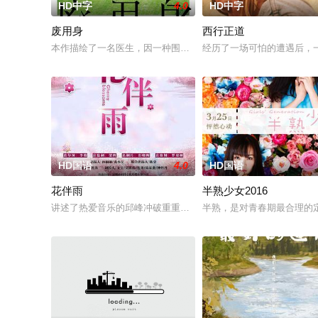
HD中字
4.0
HD中字
废用身
西行正道
本作描绘了一名医生，因一种围绕“废用身”——因瘫痪等原因已
经历了一场可怕的遭遇后，
HD国语
4.0
HD国语
花伴雨
半熟少女2016
讲述了热爱音乐的邱峰冲破重重阻力，克服种种困难，组建乐队
半熟，是对青春期最合理的