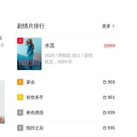
剧情片排行
更多

顿
1
更多
水流
969

2025 / 阿根廷,瑞士 / 剧情
状态：HD中字
宴会
959
2

前世杀手
951
3

夜色诱惑
939
4

0
指控之后
935
5
