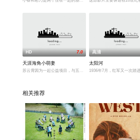
小春和彩乃是两个住在一起的朋友，两人在生活和工作中有着很
这部影片主要讲述在20世纪
HD
7.0
高清
天涯海角小萌妻
太阳河
苏云霄因为一起公益项目，与五年前不告而别的未婚妻陆瑶瑶在
1936年7月，红军又一次
相关推荐