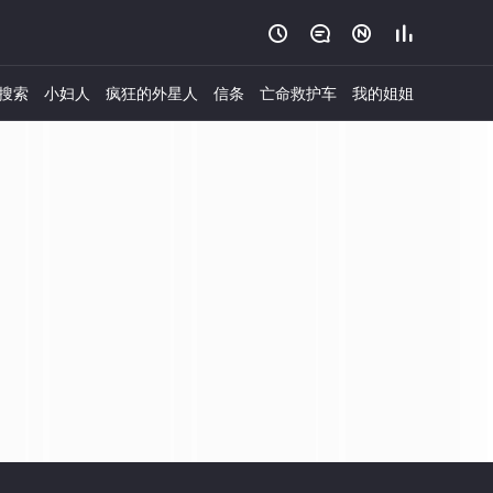




搜索
小妇人
疯狂的外星人
信条
亡命救护车
我的姐姐