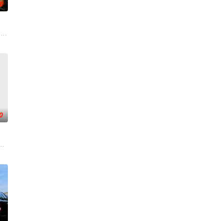
0
摇摆的危
求紧急医疗救助。一路上，她既遭遇了善意，也
后，被一种突如其来的冲动驱使。回到布宜诺斯艾利斯后，她什么也没说，但她
drama set against the backdrop of a f
0
终收获梦想
满意外的年纪，未来似乎变得很具体，又有着无
届中华慈善奖最具爱心慈善楷模张彦杰老师的故事改编，通过创建爱心助学机构
。被那微不足道的成就麻醉过后他该如何面对现实，能改变他的命运的是谁？