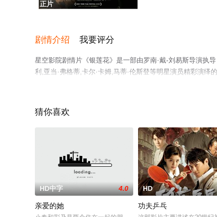
正片
剧情介绍
我要评分
星空影院剧情片《银莲花》是一部由罗南·戴-刘易斯导演执导，丹
利,亚当·弗格蒂,卡尔·卡姆,马蒂·伦斯登等明星演员精彩
相关信息可移步至豆瓣电影、电视猫或剧情网等平台了解。
猜你喜欢
HD中字
4.0
HD
亲爱的她
功夫乒乓