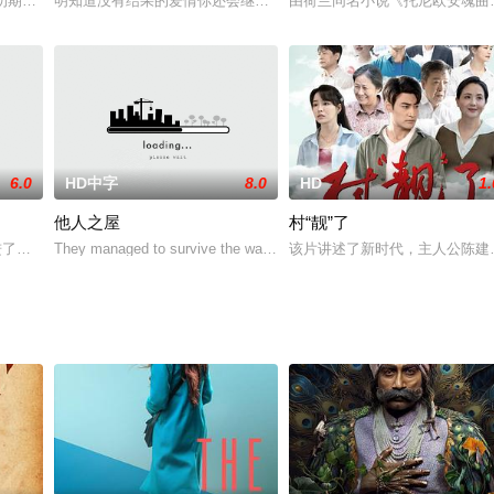
深的默契。平淡美好的生活突然发生了变化，彩乃告知小春自己怀孕了，不知道
初期，日本妄图“名正言顺”接手在华权益——通过不平等的比赛夺取领地。其中
明知道没有结果的爱情你还会继续吗？帕朵（皮查雅·瓦塔那蒙迪里 饰
由荷兰同名小说《托尼欧安魂曲
6.0
HD中字
8.0
HD
1.
他人之屋
村“靓”了
泰国意外重逢。此时陆瑶瑶竟挽着别的陌生男人在拍婚纱照。苏云霄认定陆瑶瑶
踏进了那片苍茫、冷酷而又充满希望的川西草原。红军总部卫生队队长和三个原
They managed to survive the war and, as winners, they are assigned
该片讲述了新时代，主人公陈建