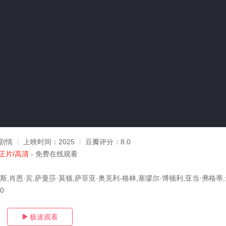
剧情
上映时间：
2025
豆瓣评分：
8.0
正片/高清
- 免费在线观看
斯,肖恩·宾,萨曼莎·莫顿,萨菲亚·奥克利-格林,塞缪尔·博顿利,亚当·弗格蒂,
10
极速观看
