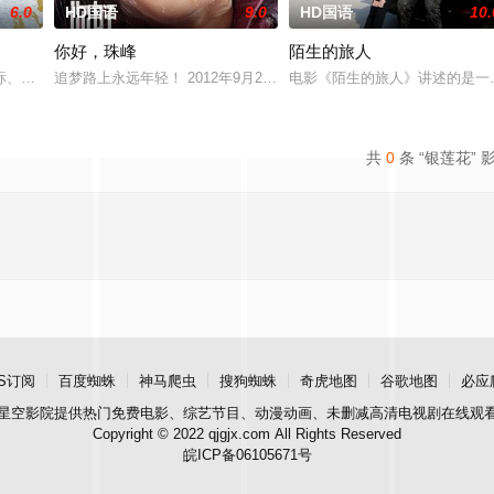
6.0
HD国语
9.0
HD国语
10.
你好，珠峰
陌生的旅人
休市文化局干部张乐进心系故土，毅然回村助力振兴，虽遭部分人反对，仍顶压
标、梁兴、林雪宜在网上相约轻生，他们来到一座偏僻的小镇，在小镇里他们经
追梦路上永远年轻！ 2012年9月28号，来自北京的27岁杭州姑娘
电影《陌生的旅人》讲述的是一
共
0
条 “银莲花” 
S订阅
百度蜘蛛
神马爬虫
搜狗蜘蛛
奇虎地图
谷歌地图
必应
星空影院
提供热门免费电影、综艺节目、动漫动画、未删减高清电视剧在线观
Copyright © 2022 qjgjx.com All Rights Reserved
皖ICP备06105671号