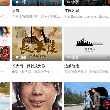
4.0
HD中字
2.0
HD中字
10.
水流
庄园凶祟
无恢复可能的四肢——的治疗方法，而一步步踏入在追求理想的理性与疯狂之间
一位小镇女子向疏远的哥哥借了钱，独自一人踏上穿越西德克萨斯州的旅程，寻
在事业的巅峰时期，34岁的阿根廷造型师丽娜在瑞士的一场颁奖典礼
Rao Bahadur is a psychological 
9.0
HD国语
5.0
HD国语
9.
长大后，我就成为你
追梦险途
追求自己的音乐梦想，并走出了困住他的亲情隔阂，和父亲和解，自我成长，最
定义，它是梦开始的地方，没有深思熟虑，只有最单纯的坚定，然而，在这个充
电影《长大后，我就成为你》由中共四川省第十一届党代表、第十二
曾经的商界天才，被迫跌落神坛