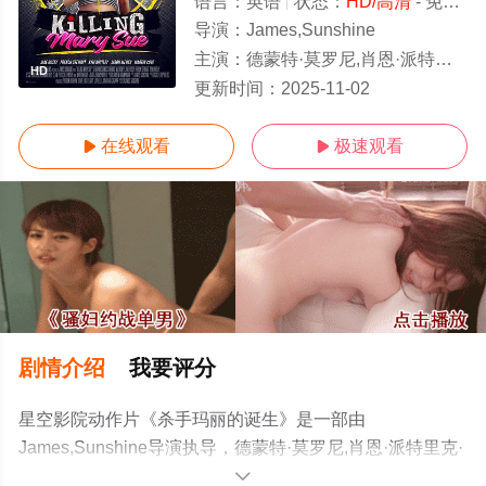
语言：
英语
状态：
HD/高清
- 免费在线观看
导演：
James,Sunshine
主演：
德蒙特·莫罗尼,肖恩·派特里克·弗兰纳里,谢拉·麦克康米克,杰森·缪斯,马丁·科夫,杰克·布塞,弗伦奇·斯图尔
HD
更新时间：
2025-11-02
在线观看
极速观看


剧情介绍
我要评分
星空影院动作片《杀手玛丽的诞生》是一部由
James,Sunshine导演执导，德蒙特·莫罗尼,肖恩·派特里克·
弗兰纳里,谢拉·麦克康米克,杰森·缪斯,马丁·科夫,杰克·布塞,
