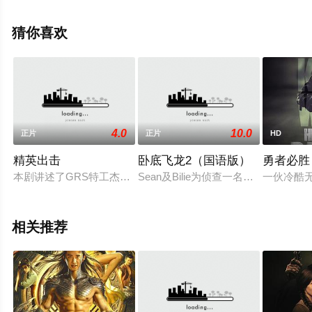
弗伦奇·斯图尔特,杰西·科夫,金·惠特利,约翰·勒
尔,Benjamin,Hardy,艾丽莎·菲利普斯,格雷厄姆·沃尔夫,安迪
猜你喜欢
·普罗斯基,Onie,Maceo,Watlington,贾陶恩·吉尔伯特等明星
演员精彩演绎的美国电影，手机免费观看高清无删减完整
版电影大全就上星空电影网，更多相关信息可移步至豆瓣
电影、电视猫或剧情网等平台了解。
4.0
10.0
正片
正片
HD
精英出击
卧底飞龙2（国语版）
勇者必胜
本剧讲述了GRS特工杰克•亚历山大（史蒂文•席格 Steven S
Sean及Bilie为侦查一名警员之
一伙冷酷
相关推荐