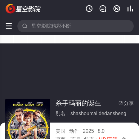






杀手玛丽的诞生
分享

别名：shashoumalidedansheng
美国
动作
2025
8.0