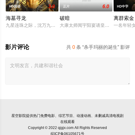
3.0
6.0
HD国语
正片
HD中字
海墓寻龙
破暗
离群索金
九星连珠之际，沈万九海墓随岛浮现，引发各方势力觊觎。江湖
大康太师闻宇阳宴请皇上义子神策府
一名年轻
影片评论
共
0
条 “杀手玛丽的诞生” 影评
星空影院
提供热门免费电影、综艺节目、动漫动画、未删减高清电视剧
在线观看
Copyright © 2022 qjgjx.com All Rights Reserved
皖ICP备06105671号