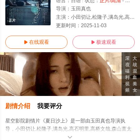
语言：
日语
状态：
正片/高清
- 免费在线观看
导演：
玉田真也
主演：
小田切让,松隆子,满岛光,高石明里,高桥文哉,森山直太朗,光石研
正片
更新时间：
2025-11-03
在线观看
极速观看


剧情介绍
我要评分
星空影院剧情片《夏日沙上》是一部由玉田真也导演执
导，小田切让,松隆子,满岛光,高石明里,高桥文哉,森山直太
朗,光石研等明星演员精彩演绎的日本电影，手机免费观看
