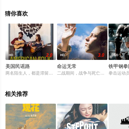
高清无删减完整版电影大全就上星空电影网，更多相关信
息可移步至豆瓣电影、电视猫或剧情网等平台了解。
猜你喜欢
2.0
3.0
HD
HD
DVD
美国民谣路
命运无常
铁甲钢拳
两名陌生人，都是滞留在加利福尼亚州的民间音乐家，在911事
二战期间，战争与死亡的阴云笼罩整个欧
拳击运动
相关推荐