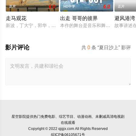
6.0
6.0
正片
HD中字
正片
走马观花
出走 哥哥的彼界
避风港湾
新波，丁大宁，郭华，程一木他们毕业于同一所大学。他们和很
本作的舞台是音乐和舞蹈融入生活的
故事讲述
影片评论
共
0
条 “夏日沙上” 影评
星空影院
提供热门免费电影、综艺节目、动漫动画、未删减高清电视剧
在线观看
Copyright © 2022 qjgjx.com All Rights Reserved
皖ICP备06105671号