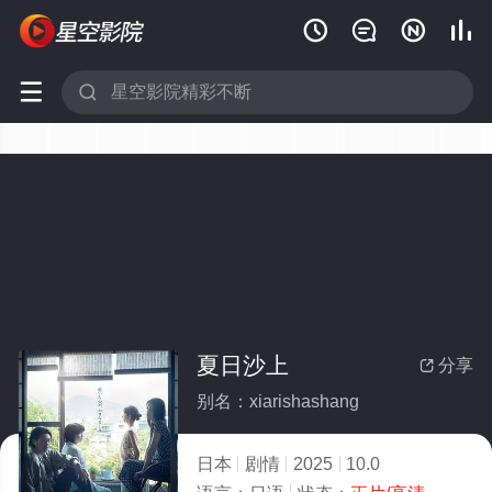






夏日沙上
分享

别名：xiarishashang
日本
剧情
2025
10.0