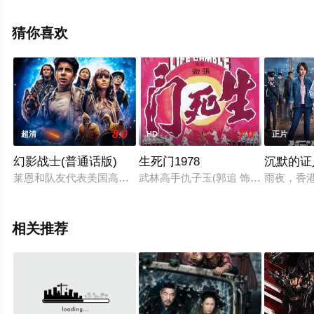
影网，更多相关信息可移步至豆瓣电影、电视猫或剧情网
等平台了解。
猜你喜欢
8.0
7.0
超清
HD
正片
幻影战士(普通话版)
生死门1978
沉默的证
莱恩和队友代表美国高中生来北京参加国际武术比赛，一个偶然
武林高手仇子玉(郭追 饰)，本已退
雨夜，香
相关推荐