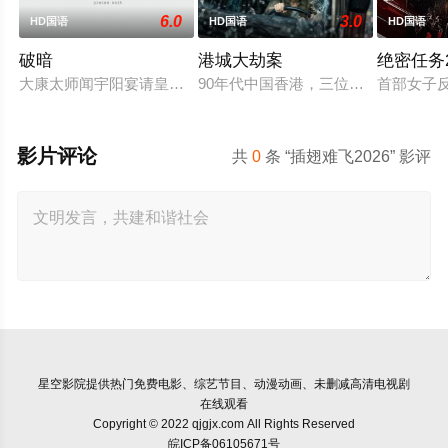
6.0
3.0
HD国语
HD国语
HD国语
破暗
港城大劫案
绝密任务2
大康太师闻宇阳宴请皇上义子神策府神威将军冷啸天，席间告知
90年代中国香港，三位深陷生存绝
首部女子
影片评论
共
0
条 “插翅难飞2026” 影评
星空影院
提供热门免费电影、综艺节目、动漫动画、未删减高清电视剧
在线观看
Copyright © 2022 qjgjx.com All Rights Reserved
皖ICP备06105671号