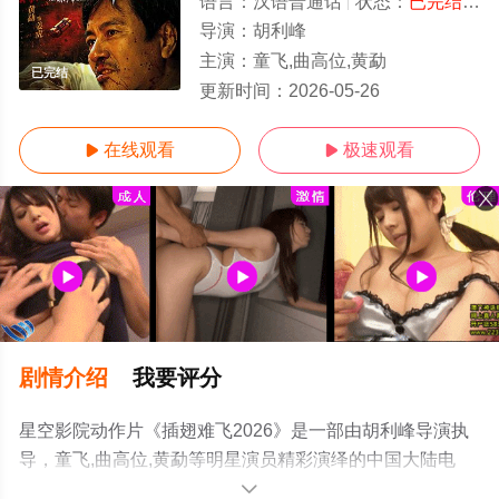
语言：
汉语普通话
状态：
已完结/高清
导演：
胡利峰
主演：
童飞,曲高位,黄勐
已完结
更新时间：
2026-05-26
在线观看
极速观看


剧情介绍
我要评分
星空影院动作片《插翅难飞2026》是一部由胡利峰导演执
导，童飞,曲高位,黄勐等明星演员精彩演绎的中国大陆电
影，手机免费观看高清无删减完整版电影大全就上星空电
