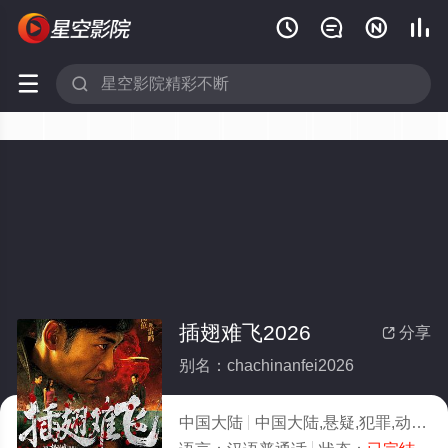






插翅难飞2026
分享

别名：chachinanfei2026
中国大陆
中国大陆,悬疑,犯罪,动作
2