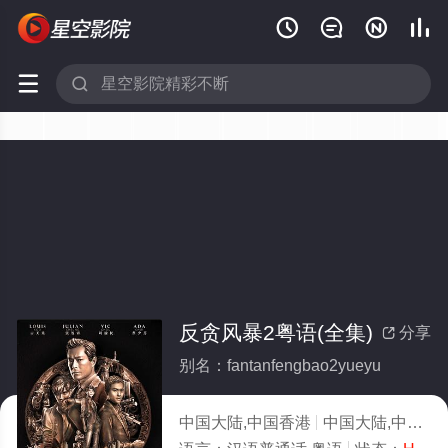






反贪风暴2粤语(全集)
分享

别名：fantanfengbao2yueyu
中国大陆,中国香港
中国大陆,中国香港,犯罪,剧情