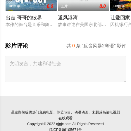
6.0
8.0
HD中字
正片
HD国语
出走 哥哥的彼界
避风港湾
让爱回家
本作的舞台是音乐和舞蹈融入生活的冲绳。与母亲朱音、妹妹舞
故事讲述在美国东北部一个小镇的农
因机缘巧
影片评论
共
0
条 “反贪风暴2粤语” 影评
星空影院
提供热门免费电影、综艺节目、动漫动画、未删减高清电视剧
在线观看
Copyright © 2022 qjgjx.com All Rights Reserved
皖ICP备06105671号