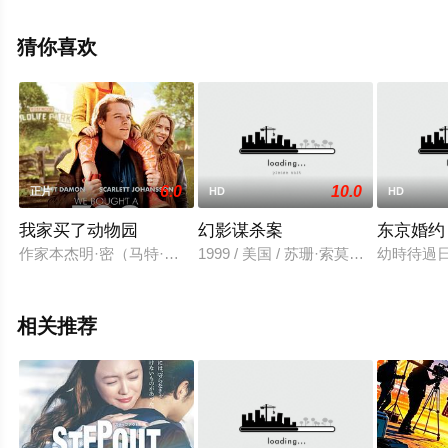
骏光,李忠希,尹子维,欧锦棠,郑敬基,黃雋謙,张同祖,周渝民,
徐靖雯,郭锋,姚学智,宋海颉等明星演员精彩演绎的中国大
猜你喜欢
陆,中国香港电影，大结局剧情已揭晓（1-1全集），手机免
费观看高清无删减完整版电影大全就上星空电影网，更多
相关信息可移步至豆瓣电影、电视猫或剧情网等平台了
解。
6.0
10.0
正片
HD
HD
我家买了动物园
幻影谋杀案
东京婚约
作家本杰明·密（马特·达蒙 Matt Damon 饰）生性喜爱冒
1999 / 美国 / 苏珊·索莫斯,蒂莫西
幼時待過
相关推荐