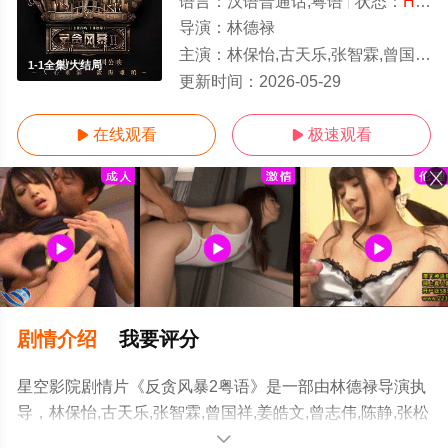
语言：
汉语普通话,粤语
状态：
HD粤语/高清
导演：
林德禄
主演：
林保怡,古天乐,张智霖,曾国祥,姜皓文,曾志伟,陈静,张松枝,蔡洁,林家栋,蔡少芬,夏嫣,石修,陈宇琛,李宗彥
1-1全集/大结局
更新时间：
2026-05-29
在线观看
极速观看


剧情介绍
我要评分
星空影院剧情片《反贪风暴2粤语》是一部由林德禄导演执
导，林保怡,古天乐,张智霖,曾国祥,姜皓文,曾志伟,陈静,张松
枝,蔡洁,林家栋,蔡少芬,夏嫣,石修,陈宇琛,李宗彥,卢海鹏,陆
