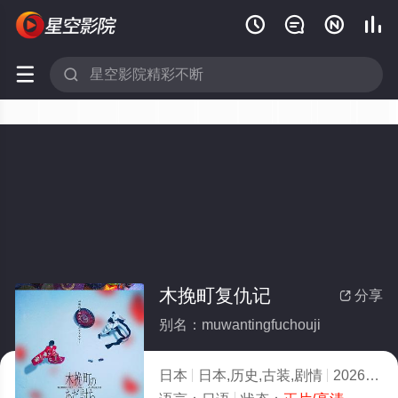






木挽町复仇记
分享

别名：muwantingfuchouji
日本
日本,历史,古装,剧情
2026
2.0