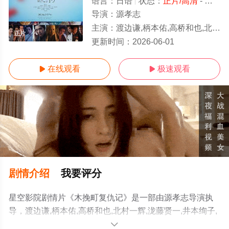
语言：
日语
状态：
正片/高清
- 免费在线观看
导演：
源孝志
主演：
渡边谦,柄本佑,高桥和也,北村一辉,泷藤贤一,井本绚子,石桥莲司,野村周平,濑户康史,泽口靖子,正名仆蔵,山口
正片
更新时间：
2026-06-01
在线观看
极速观看


剧情介绍
我要评分
星空影院剧情片《木挽町复仇记》是一部由源孝志导演执
导，渡边谦,柄本佑,高桥和也,北村一辉,泷藤贤一,井本绚子,
石桥莲司,野村周平,濑户康史,泽口靖子,正名仆蔵,山口马木
