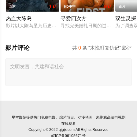
1.0
9.0
正片
HD中字
正片
热血大陈岛
寻爱四次方
双生灵探
影片以大陈岛垦荒历史为创作底色，在尊重历史真实性的前提下
寻找完美婚礼日期的过程，扎拉经历
为了调查
影片评论
共
0
条 “木挽町复仇记” 影评
星空影院
提供热门免费电影、综艺节目、动漫动画、未删减高清电视剧
在线观看
Copyright © 2022 qjgjx.com All Rights Reserved
皖ICP备06105671号