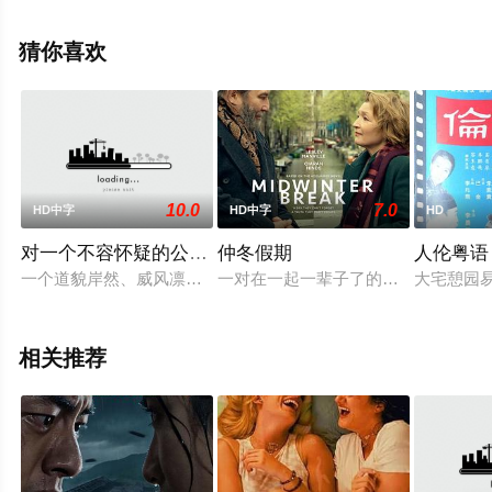
也,长尾谦杜,爱希礼夏等明星演员精彩演绎的日本电影，手
机免费观看高清无删减完整版电影大全就上星空电影网，
猜你喜欢
更多相关信息可移步至豆瓣电影、电视猫或剧情网等平台
了解。
10.0
7.0
HD中字
HD中字
HD
对一个不容怀疑的公民的调查
仲冬假期
人伦粤语
一个道貌岸然、威风凛凛的警官因为嫉妒和侮辱而杀死了情妇，
一对在一起一辈子了的老夫妻，某天突
大宅憩园
相关推荐