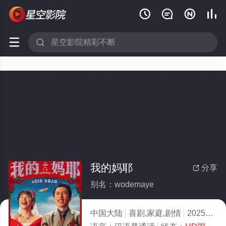






我的妈耶
分享

别名：wodemaye
中国大陆
喜剧,家庭,剧情
2025
6.0