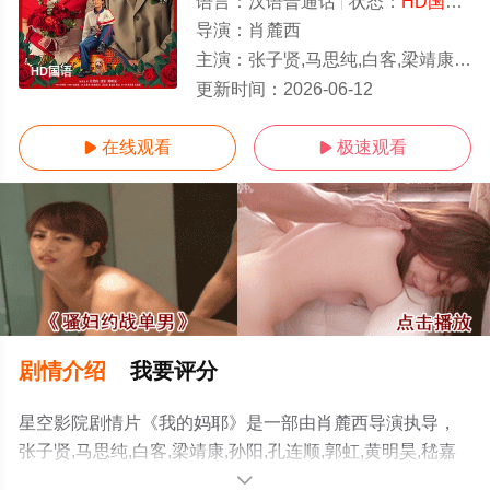
语言：
汉语普通话
状态：
HD国语/高清
导演：
肖麓西
主演：
张子贤,马思纯,白客,梁靖康,孙阳,孔连顺,郭虹,黄明昊,嵇嘉禾,雷淞然,王天放
HD国语
更新时间：
2026-06-12
在线观看
极速观看


剧情介绍
我要评分
星空影院剧情片《我的妈耶》是一部由肖麓西导演执导，
张子贤,马思纯,白客,梁靖康,孙阳,孔连顺,郭虹,黄明昊,嵇嘉
禾,雷淞然,王天放等明星演员精彩演绎的中国大陆电影，手
