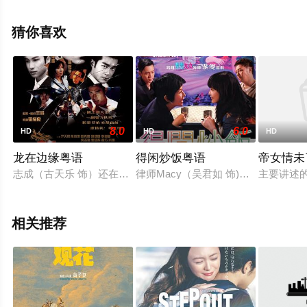
机免费观看高清无删减完整版电影大全就上星空电影网，
更多相关信息可移步至豆瓣电影、电视猫或剧情网等平台
猜你喜欢
了解。
8.0
6.0
HD
HD
HD
龙在边缘粤语
得闲炒饭粤语
帝女情未
志成（古天乐 饰）还在警校的时候便被派往潜入黑社会的洪兴社
律师Macy（吴君如 饰)在为被控虐妻
主要讲述
相关推荐