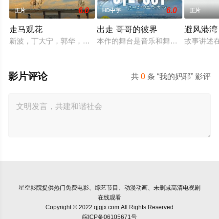
6.0
6.0
正片
HD中字
正片
走马观花
出走 哥哥的彼界
避风港湾
新波，丁大宁，郭华，程一木他们毕业于同一所大学。他们和很
本作的舞台是音乐和舞蹈融入生活的
故事讲述
影片评论
共
0
条 “我的妈耶” 影评
星空影院
提供热门免费电影、综艺节目、动漫动画、未删减高清电视剧
在线观看
Copyright © 2022 qjgjx.com All Rights Reserved
皖ICP备06105671号