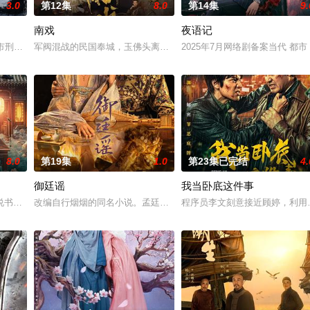
3.0
第12集
8.0
第14集
9.
南戏
夜语记
惨遭满门流放，楚父以死鸣冤。楚家大小姐楚梓鸢带着滔天恨意，在屠刀落地的
河市刑侦支队在无普及监控、无DNA鉴定技术的支持下，通过摸排、勘查等传统
军阀混战的民国奉城，玉佛头离奇失窃，戏班主横尸戏台，将冷血少
2025年7月网络剧备案当代 都
8.0
第19集
1.0
第23集已完结
4.
御廷谣
我当卧底这件事
“江逾白，我喜欢你，哲学和生物学意义上的喜欢。”那个夜晚，他脸颊微热，
书班子，偶遇“白天人住屋，晚上鬼占房”的阴阳宅，江淮被掳走配“阴婚”。他
改编自行烟烟的同名小说。孟廷辉，大平王朝有史以来个以女子进士
程序员李文刻意接近顾婷，利用