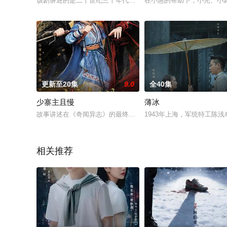
该剧讲述的是二十世纪三十年代的上海，三名集美貌、智慧、胆
在小惠的帮助下，小光、小
更新至20集
9.0
全40集
少寨主且慢
薄冰
故事讲述在《奇闻异志》的最终章记载:几十年前，曾有一位名叫
1943年上海，军统特工陈
相关推荐