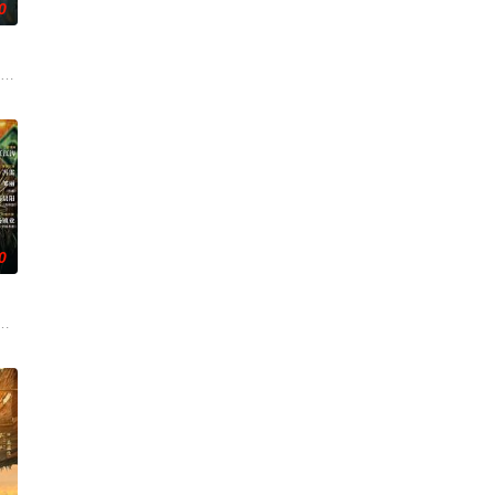
0
瞬间，灵
刑侦手段，接连破获数起重案要案的艰难过程
帅许又安与昆曲名伶荣筱楠推向不死不休的对立绝境。而他们不知，对方正是自
市 海南越酷文化传媒有限公司
0
还听见自
与女探长穆英搭档，侦破阎王娶亲、五鬼运
科三元及第入翰林院的奇女子。十年前的她被他从死人堆里救出来，蓬头垢面口
顾炎女儿奴的属性，请求老炮儿顾炎带自己用程序员身份卧底电诈集团以求查