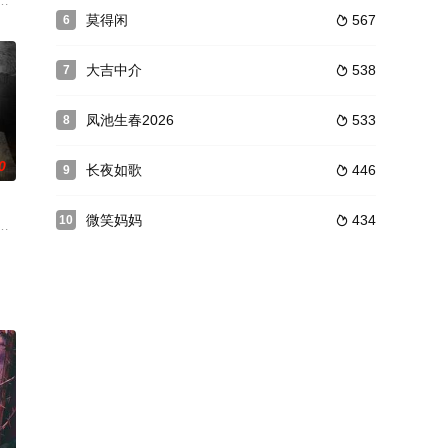
蓝依婷在探
肠，实现“帮助别人，快乐自己，送人玫瑰，手
间宠物医院，在那里开始了他的实习生涯。尽管身为一名正经的医生，学习的
诺，和大明星周洛琛不小心吻在了一起，导致女主角宋凝烟前来刁难。三人在
莫得闲
567
6

大吉中介
538
7

凤池生春2026
533
8

0
长夜如歌
446
9

微笑妈妈
434
10

终于在一
置之死地，幸得潜伏在梅机关的共产党员“飞
令郭子杰的童养媳，二人携手屡破奇案的故事。而随着两人彼此倾心，情谊渐浓
德城是一座充满罪恶的城市，这天，警局公孙泽（王凯 饰）探长收到“蓝信人”