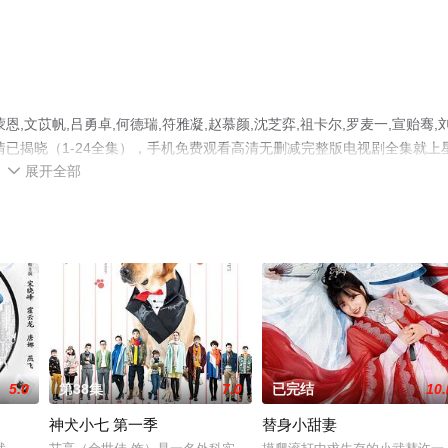
文苡帆,吕勇卓,何德瑞,符雅凝,赵慕颜,沈芝弈,祖卡尔,罗麦一,宣贻骞,
已揭晓（1-24全集），手机免费观看高清无删减完整版电视剧全集就上
展开全部
情网等平台了解。

5.0
第38集
7.0
已完结
10.
神犬小七 第一季
替身小甜妻