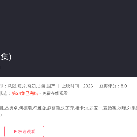
集)
g
型：
悬疑,短片,奇幻,古装,国产
上映时间：
2026
豆瓣评分：
8.0
状态：
第24集已完结
- 免费在线观看
帆,吕勇卓,何德瑞,符雅凝,赵慕颜,沈芝弈,祖卡尔,罗麦一,宣贻骞,刘瑾,刘果
17
极速观看
