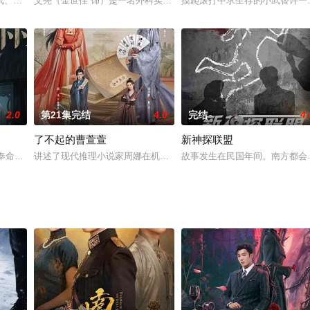
略于一身的年轻女子组建了女子侦探所，与罪恶展开殊死搏斗，由唐一菲主演的
武、小帅成立了一家专门帮人排忧解难的公司，希望能够更好的施展他们的热心
艾亮（金世佳 饰）是一名外科实习医生，误打误撞之下，他来到了一
摸爬滚打中求生存的小武替许一
2.0
第21集完结
4.0
完结
4.
了不起的曹萱萱
新神探联盟
柔儿的少女，出生起便身中剧毒，但其母的巫医挚友为救柔儿，苦心钻研解药，
浅奉命对日本人进行暗杀，却掉入日本梅机关特务头子井田裕次郎的陷阱，陈浅
讲述了现代推理小说家周娜在机缘巧合下来到了古代阎城，成为了县
故事发生在民国年间。南方都会