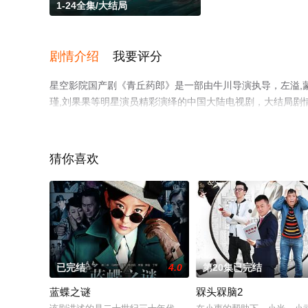
1-24全集/大结局
剧情介绍
我要评分
星空影院国产剧《青丘药郎》是一部由牛川导演执导，左溢,蒙恩,
瑾,刘果果等明星演员精彩演绎的中国大陆电视剧，大结局剧情
空电影网，更多相关信息可移步至豆瓣电视剧、电视猫或剧
猜你喜欢
已完结
4.0
第20集已完结
蓝蝶之谜
槑头槑脑2