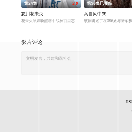
第24集
3.0
第36集已完结
忘川花未央
兵自风中来
花未央除妖唤醒簪中战神百里忘川元神，二人共感相连，一同寻
该剧讲述了在396旅与陆军
影片评论
RS