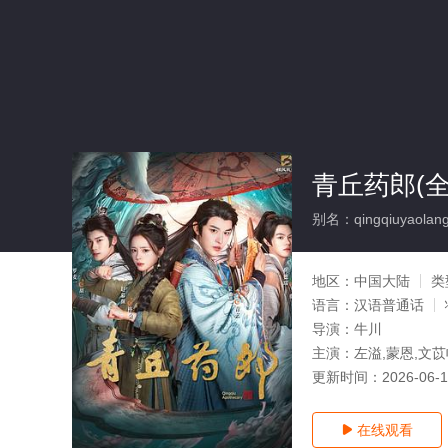
青丘药郎(全
别名：qingqiuyaolan
地区：
中国大陆
类
语言：
汉语普通话
导演：
牛川
主演：
左溢,蒙恩,文苡
更新时间：
2026-06-
在线观看
