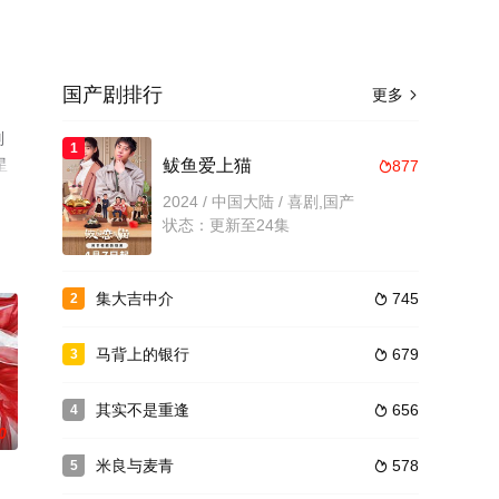
国产剧排行
更多

刘
1
星
鲅鱼爱上猫
877

2024 / 中国大陆 / 喜剧,国产
状态：更新至24集
集大吉中介
745
2

马背上的银行
679
3

其实不是重逢
656
4

0
米良与麦青
578
5
