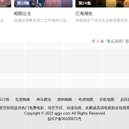
10.0
第18集
1.0
第24集
4.
昭阳公主
江海潮生
仙草修复肉身。未央动心，却不知自身是身负玄鸟之力的夜族公主，前世相恋遭
步兵学院联合举办的小型军事演习中，郭子剑因不满演习流于形式，假传指令要
改编自青帷在晋江文学城的小说《平阳公主》。
本剧讲述了状元实业家张謇创办
共
0
条 “青丘药郎” 
S订阅
百度蜘蛛
神马爬虫
搜狗蜘蛛
奇虎地图
谷歌地图
必应
星空影院
提供热门免费电影、综艺节目、动漫动画、未删减高清电视剧在线观
Copyright © 2022 qjgjx.com All Rights Reserved
皖ICP备06105671号