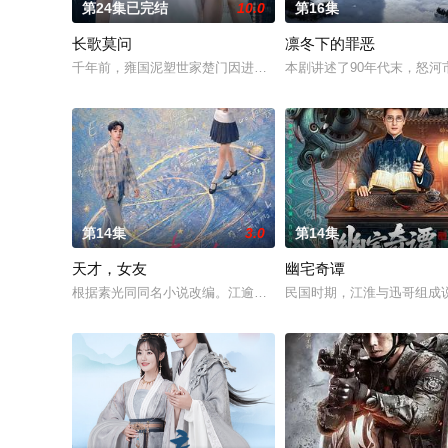
第24集已完结
10.0
第16集
长歌莫问
凛冬下的罪恶
千年前，雍国泥塑世家楚门因进贡的“十二生肖”离奇流血炸裂，
本剧讲述了90年代末，怒
第14集
3.0
第14集
天才，女友
幽宅奇谭
根据素光同同名小说改编。江逾白长大以后，林知夏忽然对他说：
民国时期，江淮与迅哥组成说