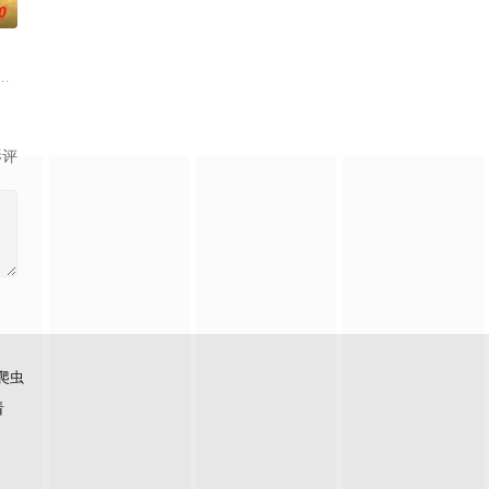
0
他任务背叛
求真打实抗，虽引发哗然，却获赏识调任39
大生企业，实业报国的故事。甲午战争后，国家蒙羞，张謇虽高中状元，却渴
影评
爬虫
看