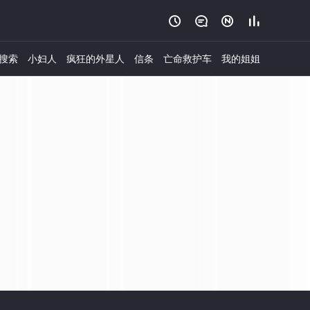




搜索
小妇人
疯狂的外星人
信条
亡命救护车
我的姐姐