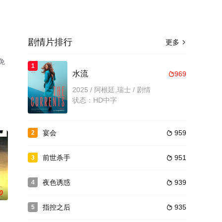
剧情片排行
更多

免
1
水流
969

2025 / 阿根廷,瑞士 / 剧情
状态：HD中字
宴会
959
2

前世杀手
951
3

夜色诱惑
939
4

0
指控之后
935
5
