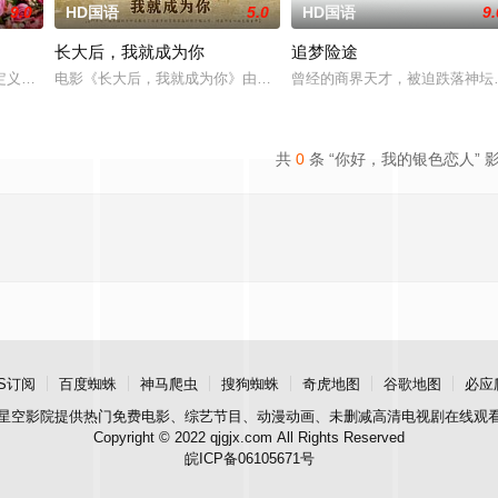
9.0
HD国语
5.0
HD国语
9.
长大后，我就成为你
追梦险途
追求自己的音乐梦想，并走出了困住他的亲情隔阂，和父亲和解，自我成长，最
定义，它是梦开始的地方，没有深思熟虑，只有最单纯的坚定，然而，在这个充
电影《长大后，我就成为你》由中共四川省第十一届党代表、第十二
曾经的商界天才，被迫跌落神坛
共
0
条 “你好，我的银色恋人” 
S订阅
百度蜘蛛
神马爬虫
搜狗蜘蛛
奇虎地图
谷歌地图
必应
星空影院
提供热门免费电影、综艺节目、动漫动画、未删减高清电视剧在线观
Copyright © 2022 qjgjx.com All Rights Reserved
皖ICP备06105671号