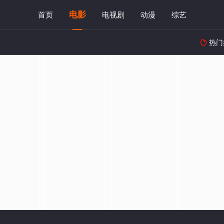
电影
首页
电视剧
动漫
综艺
热门
