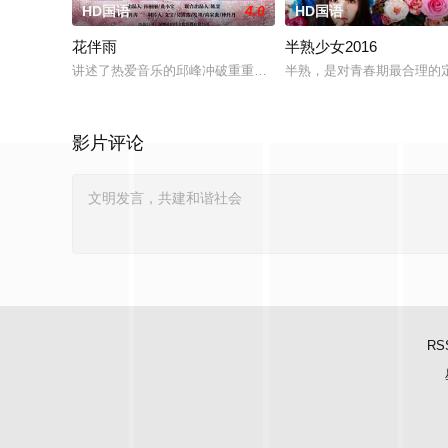
HD国语
4.0
HD国语
花伴雨
半熟少女2016
讲述了热爱音乐的邱峰冲破重重阻力，克服种种困难，组建乐队
半熟，是对青春期最合理的
影片评论
RS