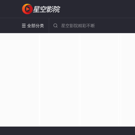
全部分类

