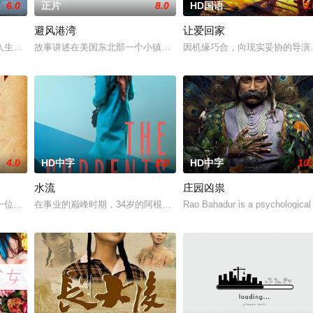
6.0
正片
8.0
HD国语
3.
避风港湾
让爱回家
多年轻人一样，自以为是，敏感错弱，没有被认可的才华。他们来自不同的地方
入生活的冲绳。与母亲朱音、妹妹舞一起生活的照屋踊，憧憬舞蹈学校的丽莎，
故事讲述在美国东北部一个小镇的农场，一个怀抱音乐理想的男孩，
因机缘巧合，向现实妥协的导演
4.0
HD中字
2.0
HD中字
10.
水流
庄园凶祟
无恢复可能的四肢——的治疗方法，而一步步踏入在追求理想的理性与疯狂之间
一位小镇女子向疏远的哥哥借了钱，独自一人踏上穿越西德克萨斯州的旅程，寻
在事业的巅峰时期，34岁的阿根廷造型师丽娜在瑞士的一场颁奖典礼
Rao Bahadur is a psychological 