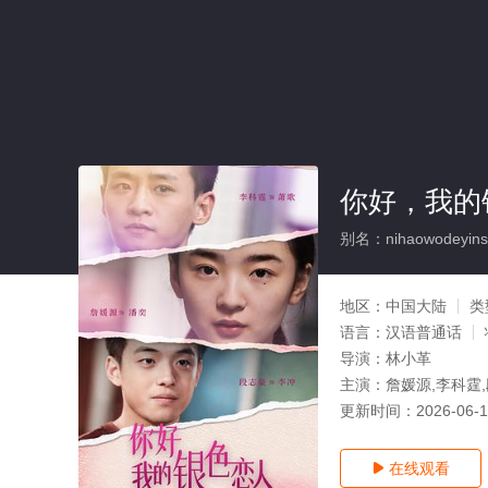
你好，我的
别名：nihaowodeyinse
地区：
中国大陆
类
语言：
汉语普通话
导演：
林小革
主演：
詹媛源,李科霆
更新时间：
2026-06-
在线观看
