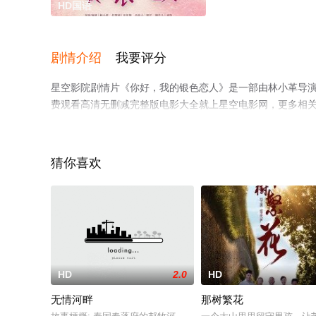
HD国语
剧情介绍
我要评分
星空影院剧情片《你好，我的银色恋人》是一部由林小革导演
费观看高清无删减完整版电影大全就上星空电影网，更多相
猜你喜欢
HD
2.0
HD
无情河畔
那树繁花