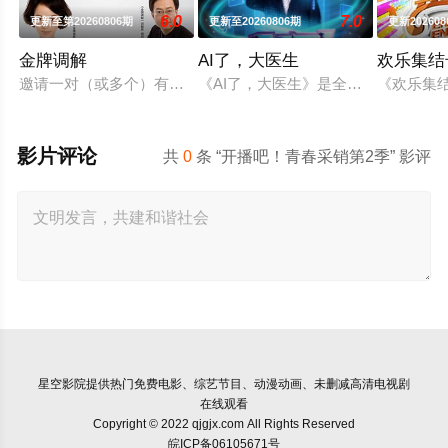
6.0
7.0
更新至第20260806期
更新至20260806期
更新202608
金牌调解
AI了，大医生
欢乐集结
邀请一对（或多个）有矛盾的当事人进入演播室，主持人和人民
《AI了，大医生》是全国首档“AI+
《欢乐集
影片评论
共
0
条 “开播吧！青春采销第2季” 影评
星空影院
提供热门免费电影、综艺节目、动漫动画、未删减高清电视剧
在线观看
Copyright © 2022 qjgjx.com All Rights Reserved
皖ICP备06105671号