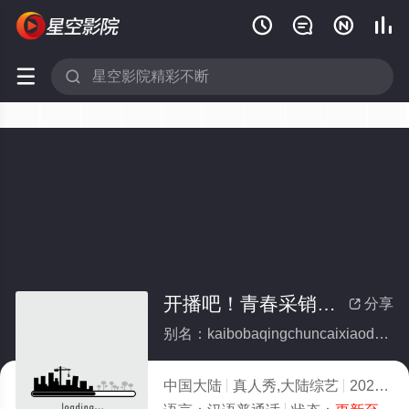






开播吧！青春采销第2季
分享

别名：kaibobaqingchuncaixiaodi2ji
中国大陆
真人秀,大陆综艺
2026
1.