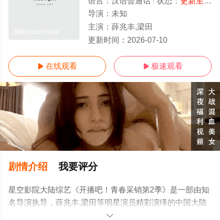
语言：
汉语普通话
状态：
更新至20260710期
导演：
未知
主演：
薛兆丰,梁田
更新至20260710期
更新时间：
2026-07-10
在线观看
极速观看


剧情介绍
我要评分
星空影院大陆综艺《开播吧！青春采销第2季》是一部由知
名导演执导，薛兆丰,梁田等明星演员精彩演绎的中国大陆
综艺，手机免费观看高清无删减完整版综艺节目就上星空
