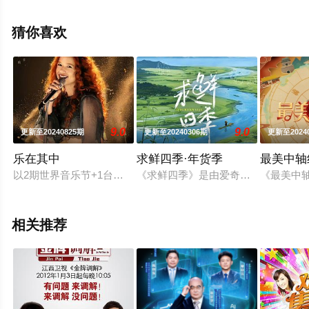
电影网，更多相关信息可移步至豆瓣综艺、电视猫或剧情
网等平台了解。
猜你喜欢
9.0
9.0
更新至20240825期
更新至20240306期
更新至2024
乐在其中
求鲜四季·年货季
最美中轴
以2期世界音乐节+1台世界音乐盛典的“2+1”模式，邀请国内
《求鲜四季》是由爱奇艺推出的地标
《最美中
相关推荐