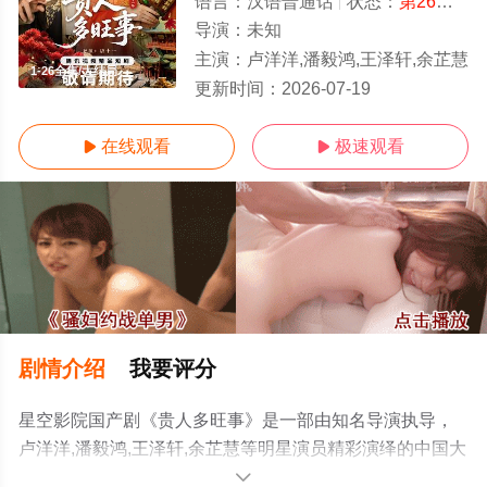
语言：
汉语普通话
状态：
第26集已完结
导演：
未知
主演：
卢洋洋,潘毅鸿,王泽轩,余芷慧
1-26全集/大结局
更新时间：
2026-07-19
在线观看
极速观看


剧情介绍
我要评分
星空影院国产剧《贵人多旺事》是一部由知名导演执导，
卢洋洋,潘毅鸿,王泽轩,余芷慧等明星演员精彩演绎的中国大
陆电视剧，大结局剧情已揭晓（1-26全集），手机免费观
