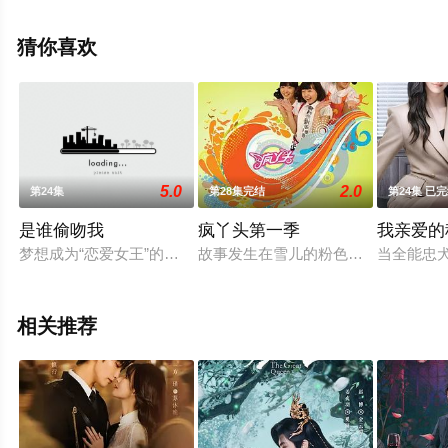
看高清无删减完整版电视剧全集就上星空电影网，更多相
关信息可移步至豆瓣电视剧、电视猫或剧情网等平台了
猜你喜欢
解。
5.0
2.0
第24集
第28集完结
第24集 已
是谁偷吻我
疯丫头第一季
我亲爱的秘
梦想成为“恋爱女王”的韩婷婷，是一家恋爱游戏公司的白领策划
故事发生在雪儿的粉色卧室里，这既
当全能忠
相关推荐