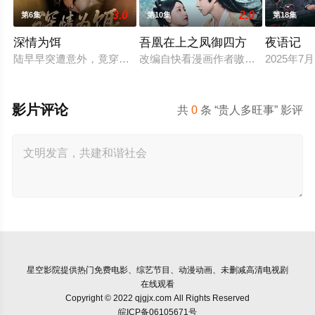
3.0
2.0
第6集
第10集
第18集
深情为饵
吾凰在上之凤御四方
夜语记
陆早早突遭意外，竟穿越成民国少夫人苏沐晚，醒来，却是丈夫枪
改编自快看漫画作者嗷小泽的独家连
2025年
影片评论
共
0
条 “贵人多旺事” 影评
星空影院
提供热门免费电影、综艺节目、动漫动画、未删减高清电视剧
在线观看
Copyright © 2022 qjgjx.com All Rights Reserved
皖ICP备06105671号