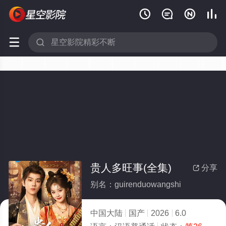






贵人多旺事(全集)
分享

别名：guirenduowangshi
中国大陆
国产
2026
6.0