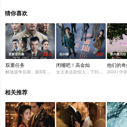
剧，大结局剧情已揭晓（1-36全集），手机免费观看高清
无删减完整版电视剧全集就上星空电影网，更多相关信息
猜你喜欢
可移步至豆瓣电视剧、电视猫或剧情网等平台了解。
10.0
2.0
更新至25集
全24集
第26集完结
双重任务
闭嘴吧！高金灿
他们的奇
解放战争后期，新B军司令沙秉章被调驻守丰城，而国民党保密
女主表达欲惊人，下到同事上至老板
2024 /
相关推荐