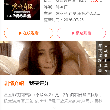
语言：
汉语普通话
状态：
第36集已完结
导演：
郄国伟
主演：
陈意涵,春夏,王策,范湉湉,冯雷,于欣禾,杨凯程,马思超,孟鹤堂,翟子路,周九良,小爱
1-36全集/大结局
更新时间：
2026-07-26
在线观看
极速观看


剧情介绍
我要评分
星空影院国产剧《京城奇探》是一部由郄国伟导演执导，
陈意涵,春夏,王策,范湉湉,冯雷,于欣禾,杨凯程,马思超,孟鹤
堂,翟子路,周九良,小爱等明星演员精彩演绎的中国大陆电视
