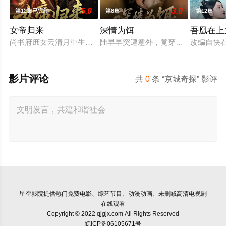
5.0
3.0
第12集已完结
第8集
第12集
女帝归来
深情为饵
吾凰在上
尚书府庶女云清月重生归来，手撕媂姐媂母洗刷前世屈辱，结识
陆早早突遭意外，竟穿越成民国少夫人
改编自快
影片评论
共
0
条 “京城奇探” 影评
星空影院
提供热门免费电影、综艺节目、动漫动画、未删减高清电视剧
在线观看
Copyright © 2022 qjgjx.com All Rights Reserved
皖ICP备06105671号