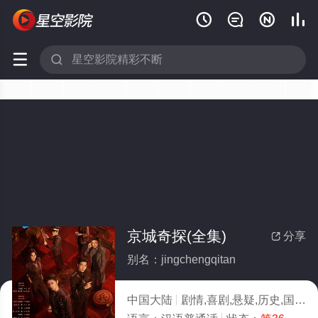






京城奇探(全集)
分享

别名：jingchengqitan
中国大陆
剧情,喜剧,悬疑,历史,国产