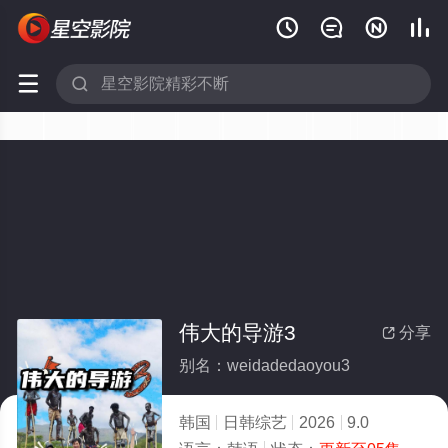






伟大的导游3
分享

别名：weidadedaoyou3
韩国
日韩综艺
2026
9.0