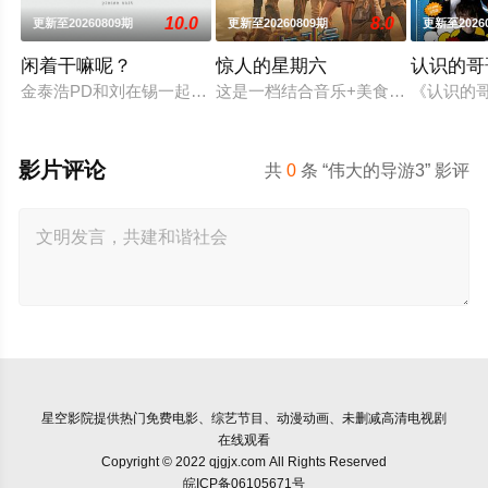
10.0
8.0
更新至20260809期
更新至20260809期
更新至2026
闲着干嘛呢？
惊人的星期六
认识的哥
金泰浩PD和刘在锡一起合作的MBC新综艺《闲着干嘛呢？》将
这是一档结合音乐+美食+答题的新综艺
《认识的
影片评论
共
0
条 “伟大的导游3” 影评
星空影院
提供热门免费电影、综艺节目、动漫动画、未删减高清电视剧
在线观看
Copyright © 2022 qjgjx.com All Rights Reserved
皖ICP备06105671号