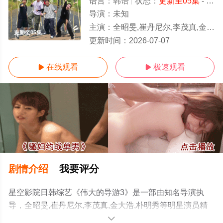
语言：
韩语
状态：
更新至05集
- 免费在线观看
导演：
未知
主演：
全昭旻,崔丹尼尔,李茂真,金大浩,朴明秀
更新至05集
更新时间：
2026-07-07
在线观看
极速观看


剧情介绍
我要评分
星空影院日韩综艺《伟大的导游3》是一部由知名导演执
导，全昭旻,崔丹尼尔,李茂真,金大浩,朴明秀等明星演员精
彩演绎的韩国综艺，手机免费观看高清无删减完整版综艺
