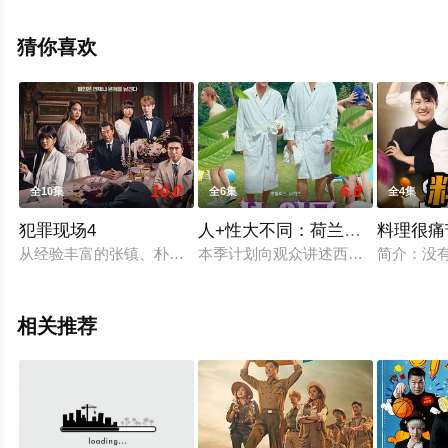
节目就上星空电影网，更多相关信息可移步至豆瓣综艺、
电视猫或剧情网等平台了解。
猜你喜欢
10.0
6.0
全10集
全6集
全4集
犯罪现场4
人+性大不同：荷兰德国篇
料理很痛
从经验丰富的张镇、朴智允、张东民到新人Key、朱贤英、安宥
本季计划向观众讲述西方国家的故事
简介：没
相关推荐