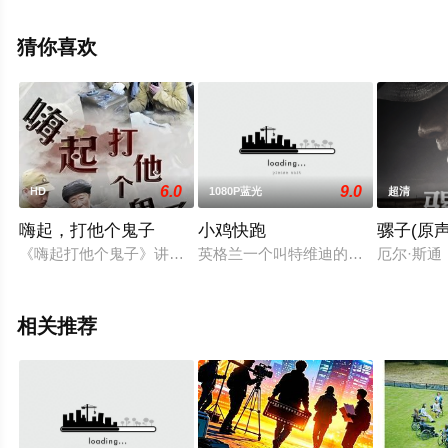
勇,杨偲泳,麦子云,韩毓霞,莫然,麦振江等明星演员精彩演绎
的中国香港,中国大陆电影，手机免费观看高清无删减完整
猜你喜欢
版电影大全就上星空电影网，更多相关信息可移步至豆瓣
电影、电视猫或剧情网等平台了解。
6.0
9.0
HD
1080P蓝光
超清
嗨起，打他个鬼子
小鸡快跑
骡子(原声
《嗨起打他个鬼子》讲述的是1938年，国民党南京政府西迁重
英格兰一个叫特维迪的养鸡场里，一
厄尔·斯
相关推荐