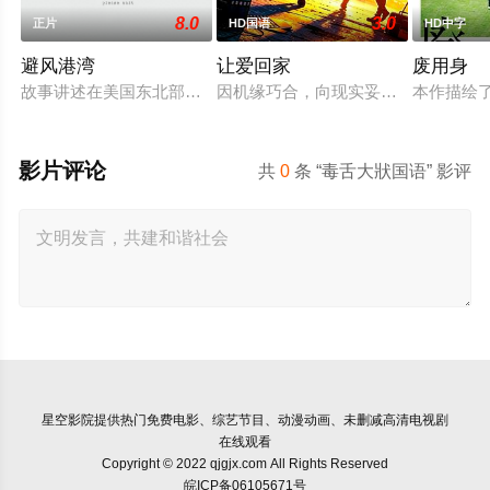
8.0
3.0
正片
HD国语
HD中字
避风港湾
让爱回家
废用身
故事讲述在美国东北部一个小镇的农场，一个怀抱音乐理想的男
因机缘巧合，向现实妥协的导演朱达仁
本作描绘
影片评论
共
0
条 “毒舌大狀国语” 影评
星空影院
提供热门免费电影、综艺节目、动漫动画、未删减高清电视剧
在线观看
Copyright © 2022 qjgjx.com All Rights Reserved
皖ICP备06105671号