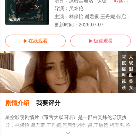
语言：
汉语普通话
状态：
HD国语/高清
导演：
吴炜伦
主演：
林保怡,谢君豪,王丹妮,何启华,徐浩昌,王敏德,栢天男,谷德昭,廖子妤,周志辉,黄子华,陈郁宪,甄懋强,洪林小
HD国语
更新时间：
2026-07-07
在线观看
极速观看


剧情介绍
我要评分
星空影院剧情片《毒舌大狀国语》是一部由吴炜伦导演执
导，林保怡,谢君豪,王丹妮,何启华,徐浩昌,王敏德,栢天男,谷
德昭,廖子妤,周志辉,黄子华,陈郁宪,甄懋强,洪林小湛,罗孝
