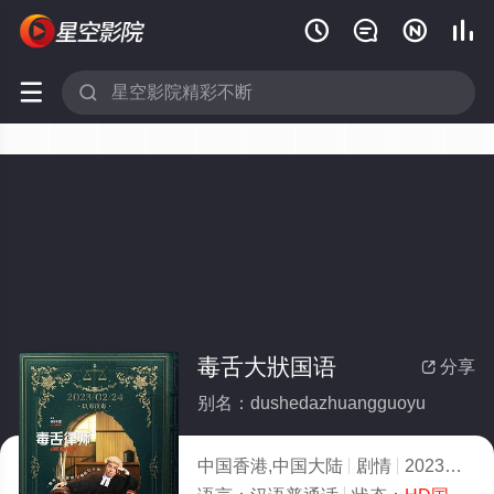






毒舌大狀国语
分享

别名：dushedazhuangguoyu
中国香港,中国大陆
剧情
2023
3.0