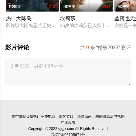
1.0
8.0
HD国语
HD中字
HD中字
热血大陈岛
埃莉莎
坠落也无
影片以大陈岛垦荒历史为创作底色，在尊重历史真实性的前提下
35岁的埃莉莎已入狱十年，她因杀
安妮是一
影片评论
共
0
条 “婚事2023” 影评
星空影院
提供热门免费电影、综艺节目、动漫动画、未删减高清电视剧
在线观看
Copyright © 2022 qjgjx.com All Rights Reserved
皖ICP备06105671号