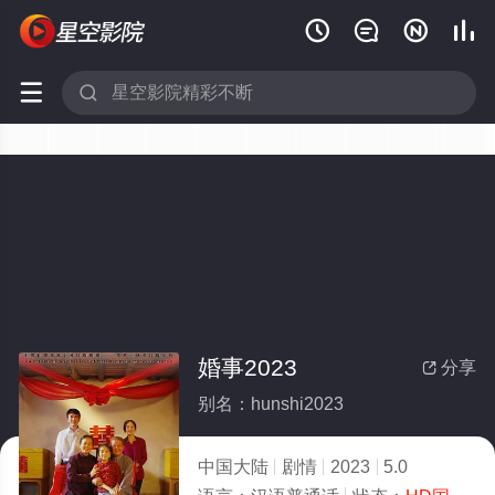






婚事2023
分享

别名：hunshi2023
中国大陆
剧情
2023
5.0