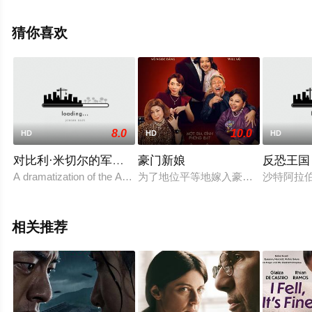
更多相关信息可移步至豆瓣电影、电视猫或剧情网等平台
了解。
猜你喜欢
8.0
10.0
HD
HD
HD
对比利·米切尔的军事审判
豪门新娘
反恐王国
A dramatization of the American general and his court martial for 
为了地位平等地嫁入豪门，新娘全家
沙特阿拉
相关推荐