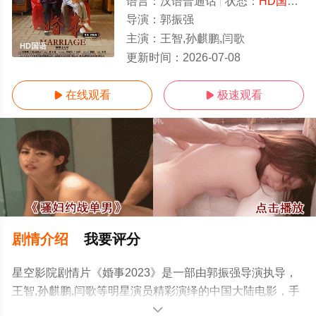
语言：
汉语普通话
状态：
HD国语/高清
导演：
郭振强
主演：
王智,孙麒鹏,闫歌
HD国语
更新时间：
2026-07-08
在线观看
极速观看


剧情介绍
我要评分
星空影院剧情片《婚事2023》是一部由郭振强导演执导，
王智,孙麒鹏,闫歌等明星演员精彩演绎的中国大陆电影，手
机免费观看高清无删减完整版电影大全就上星空电影网，
