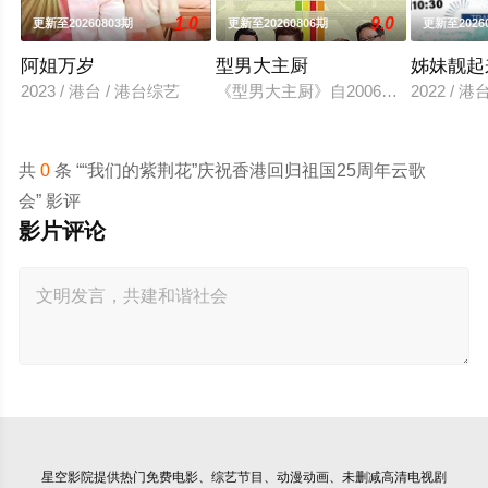
1.0
9.0
更新至20260803期
更新至20260806期
更新至2026
阿姐万岁
型男大主厨
姊妹靓起
2023 / 港台 / 港台综艺
《型男大主厨》自2006年7月10
2022 / 
共
0
条 ““我们的紫荆花”庆祝香港回归祖国25周年云歌
会” 影评
影片评论
星空影院
提供热门免费电影、综艺节目、动漫动画、未删减高清电视剧