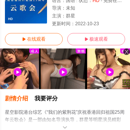
语言：
国语
状态：
HD
- 免费在线观看
导演：
未知
主演：
群星
HD
更新时间：
2022-10-23
在线观看
极速观看


剧情介绍
我要评分
星空影院港台综艺《“我们的紫荆花”庆祝香港回归祖国25周
年云歌会》是一部由知名导演执导，群星等明星演员精彩
演绎的港台综艺，手机免费观看高清无删减完整版综艺节
