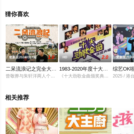
目就上星空电影网，更多相关信息可移步至豆瓣综艺、电
视猫或剧情网等平台了解。
猜你喜欢
1.0
2.0
更新至20240317期
HD
更新至2026
二呆流浪记之完全大人手册
1983-2020年度十大劲歌金曲颁
综艺OK
曾敬骅与朱轩洋两人个性看似天差地远，但私底下感情相当要好
《十大劲歌金曲颁奖典礼》自1984
2025 / 
相关推荐