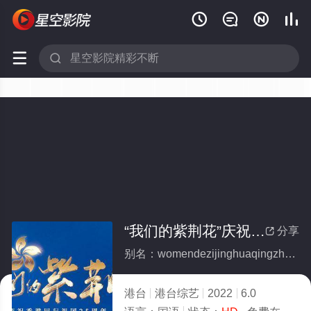






“我们的紫荆花”庆祝香港回归祖国25周年云歌会
分享

别名：womendezijinghuaqingzhuxiangganghuiguizuguo25zhounianyungehui
港台
港台综艺
2022
6.0