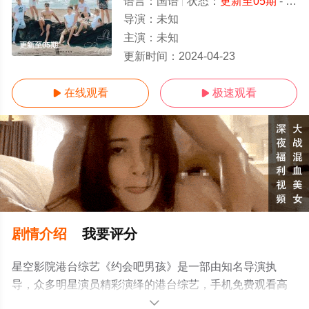
语言：
国语
状态：
更新至05期
- 免费在线观看
导演：
未知
主演：
未知
更新至05期
更新时间：
2024-04-23
在线观看
极速观看


剧情介绍
我要评分
星空影院港台综艺《约会吧男孩》是一部由知名导演执
导，众多明星演员精彩演绎的港台综艺，手机免费观看高
清无删减完整版综艺节目就上星空电影网，更多相关信息
