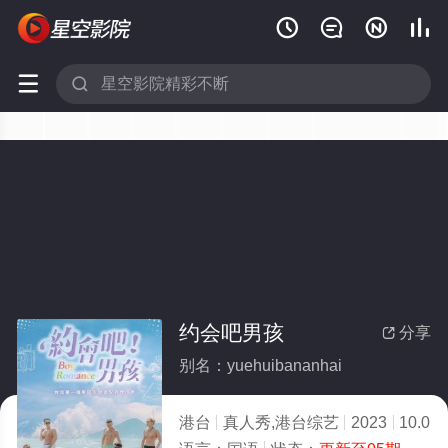






约会吧男孩
分享

别名：yuehuibananhai
港台
真人秀,港台综艺
2023
10.0