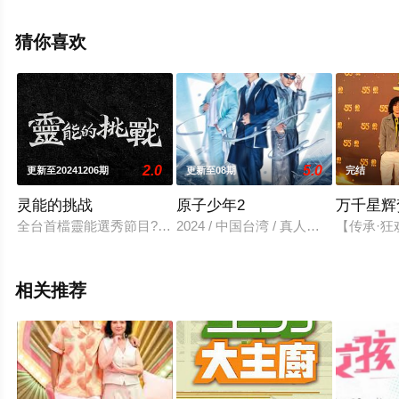
可移步至豆瓣综艺、电视猫或剧情网等平台了解。
猜你喜欢
2.0
5.0
更新至20241206期
更新至08期
完结
灵能的挑战
原子少年2
万千星辉贺
全台首檔靈能選秀節目??由主持人 Joeman、白瑜、阿拉斯 帶
2024 / 中国台湾 / 真人秀,港台综艺
【传承·狂
相关推荐