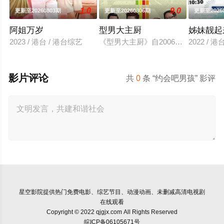
1.0
9.0
更新至20260803期
更新至20260806期
更新至2026
阿姐万岁
型男大主厨
姊妹靓起
2023 / 港台 / 港台综艺
《型男大主厨》自2006年7月10
2022 / 
影片评论
共
0
条 “约会吧男孩” 影评
星空影院
提供热门免费电影、综艺节目、动漫动画、未删减高清电视剧
在线观看
Copyright © 2022 qjgjx.com All Rights Reserved
皖ICP备06105671号